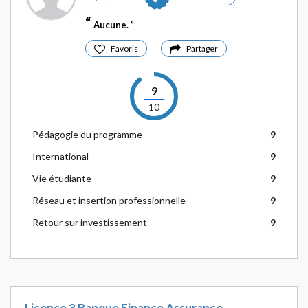
Aucune.
Favoris
Partager
9
10
Pédagogie du programme
9
International
9
Vie étudiante
9
Réseau et insertion professionnelle
9
Retour sur investissement
9
Licence 3 Banque Finance Assurance