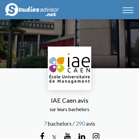
IAE Caen avis
sur leurs bachelors
7
bachelors /
290
avis