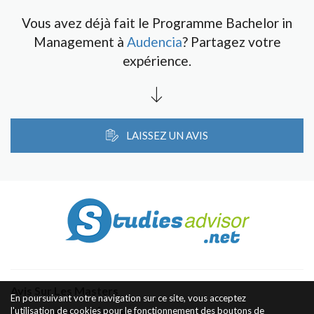
Vous avez déjà fait le Programme Bachelor in
Management à
Audencia
? Partagez votre
expérience.
LAISSEZ UN AVIS
Avis Sur Les Masters
En poursuivant votre navigation sur ce site, vous acceptez
l'utilisation de cookies pour le fonctionnement des boutons de
Classement des Écoles