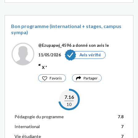
Bon programme (international + stages, campus
sympa)
@Ezupapwj_4596
a donné son avis le
11/05/2026
Avis vérifié
X
Favoris
Partager
7.16
10
Pédagogie du programme
7.8
International
7
Vie étudiante
7