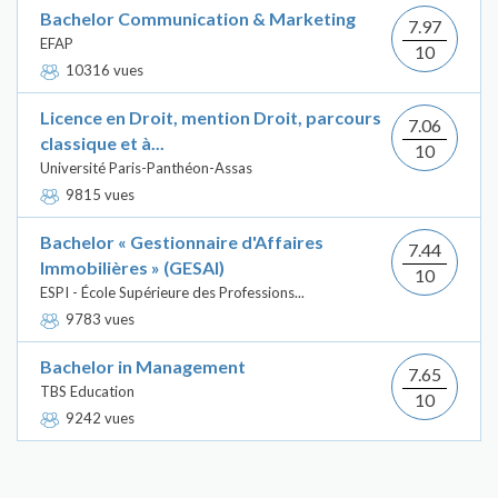
Bachelor Communication & Marketing
7.97
EFAP
10
10316 vues
Licence en Droit, mention Droit, parcours
7.06
classique et à...
10
Université Paris-Panthéon-Assas
9815 vues
Bachelor « Gestionnaire d'Affaires
7.44
Immobilières » (GESAI)
10
ESPI - École Supérieure des Professions...
9783 vues
Bachelor in Management
7.65
TBS Education
10
9242 vues