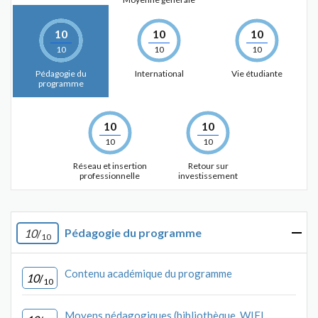
10
10
10
10
10
10
Pédagogie du
International
Vie étudiante
programme
10
10
10
10
Réseau et insertion
Retour sur
professionnelle
investissement
Pédagogie du programme
10
/
10
Contenu académique du programme
10
/
10
Moyens pédagogiques (bibliothèque, WIFI,