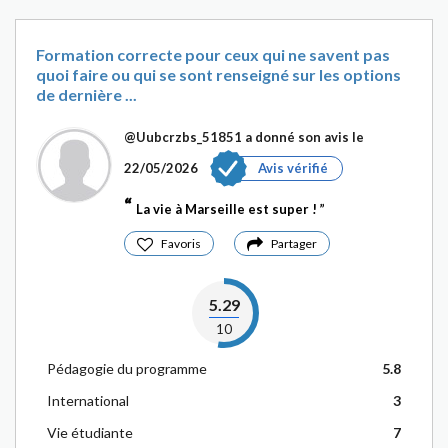
Formation correcte pour ceux qui ne savent pas
quoi faire ou qui se sont renseigné sur les options
de dernière ...
@Uubcrzbs_51851
a donné son avis le
22/05/2026
Avis vérifié
La vie à Marseille est super !
Favoris
Partager
5.29
10
Pédagogie du programme
5.8
International
3
Vie étudiante
7