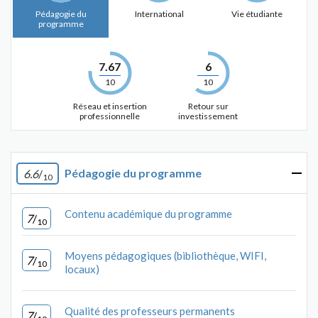
Pédagogie du
International
Vie étudiante
programme
7.67
6
10
10
Réseau et insertion
Retour sur
professionnelle
investissement
Pédagogie du programme
6.6
/
10
Contenu académique du programme
7
/
10
Moyens pédagogiques (bibliothèque, WIFI,
7
/
10
locaux)
Qualité des professeurs permanents
7
/