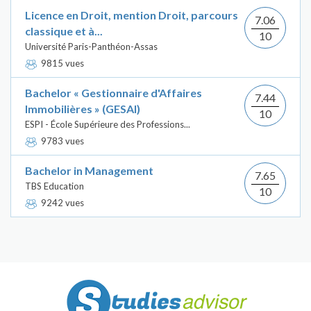
Licence en Droit, mention Droit, parcours
7.06
classique et à...
10
Université Paris-Panthéon-Assas
9815 vues
Bachelor « Gestionnaire d'Affaires
7.44
Immobilières » (GESAI)
10
ESPI - École Supérieure des Professions...
9783 vues
Bachelor in Management
7.65
TBS Education
10
9242 vues