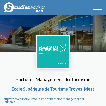
Bachelor Management du Tourisme
Ecole Supérieure de Tourisme Troyes-Metz
https://ecolesuperieuretourisme.fr/bachelor-management-du-
tourisme