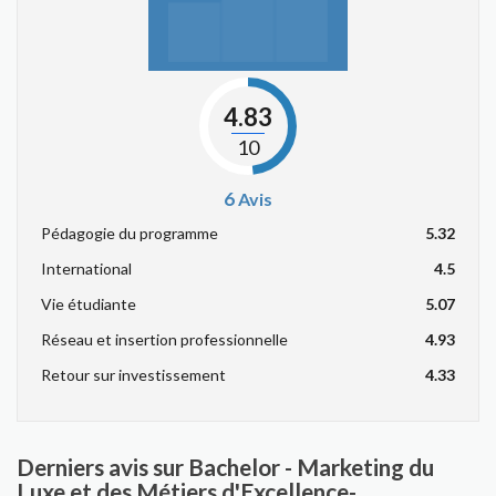
4.83
10
6
Avis
Pédagogie du programme
5.32
International
4.5
Vie étudiante
5.07
Réseau et insertion professionnelle
4.93
Retour sur investissement
4.33
Derniers avis sur Bachelor - Marketing du
Luxe et des Métiers d'Excellence-