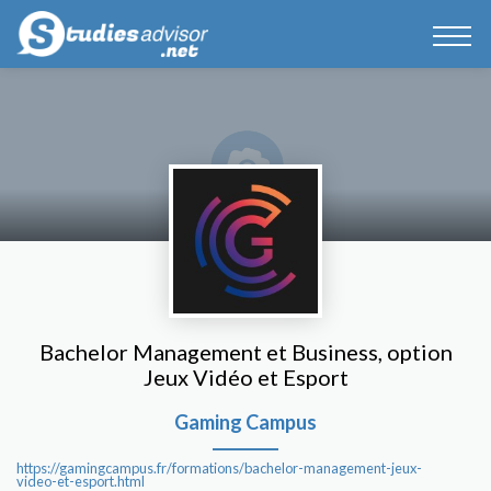
Bachelor Management et Business, option
Jeux Vidéo et Esport
Gaming Campus
https://gamingcampus.fr/formations/bachelor-management-jeux-
video-et-esport.html