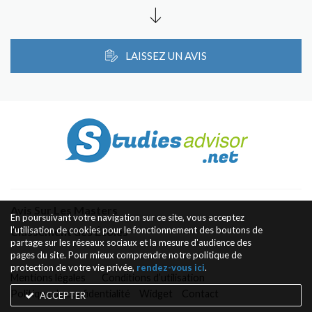
LAISSEZ UN AVIS
Avis Sur Les Masters
En poursuivant votre navigation sur ce site, vous acceptez
l'utilisation de cookies pour le fonctionnement des boutons de
Classement des Écoles
partage sur les réseaux sociaux et la mesure d'audience des
pages du site. Pour mieux comprendre notre politique de
protection de votre vie privée,
rendez-vous ici
.
Mentions légales
Conditions d’utilisation
Politique de confidentialité
Widget
Contact
ACCEPTER