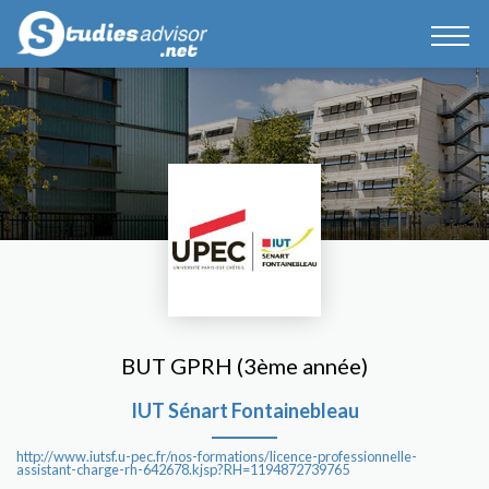
BUT GPRH (3ème année)
IUT Sénart Fontainebleau
http://www.iutsf.u-pec.fr/nos-formations/licence-professionnelle-
assistant-charge-rh-642678.kjsp?RH=1194872739765