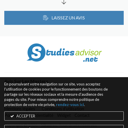
LAISSEZ UN AVIS
Avis Sur Les Masters
En poursuivant votre navigation sur ce site, vous acceptez
l'utilisation de cookies pour le fonctionnement des boutons de
Classement des Écoles
partage sur les réseaux sociaux et la mesure d'audience des
pages du site. Pour mieux comprendre notre politique de
protection de votre vie privée,
rendez-vous ici
.
Mentions légales
Conditions d’utilisation
Politique de confidentialité
Widget
Contact
ACCEPTER
Copyright © 2026 - Silkwires. Tous droits réservés