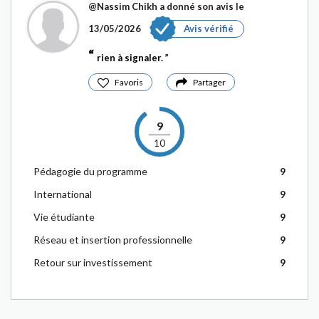
@Nassim Chikh
a donné son avis le
13/05/2026
Avis vérifié
rien à signaler.
Favoris
Partager
9
10
Pédagogie du programme
9
International
9
Vie étudiante
9
Réseau et insertion professionnelle
9
Retour sur investissement
9