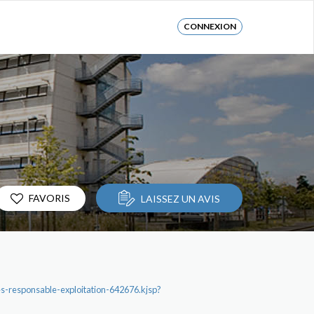
CONNEXION
FAVORIS
LAISSEZ UN AVIS
es-responsable-exploitation-642676.kjsp?