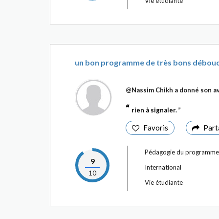
Vie étudiante
un bon programme de très bons débou
@Nassim Chikh
a donné son av
rien à signaler.
Favoris
Part
Pédagogie du programme
9
International
10
Vie étudiante