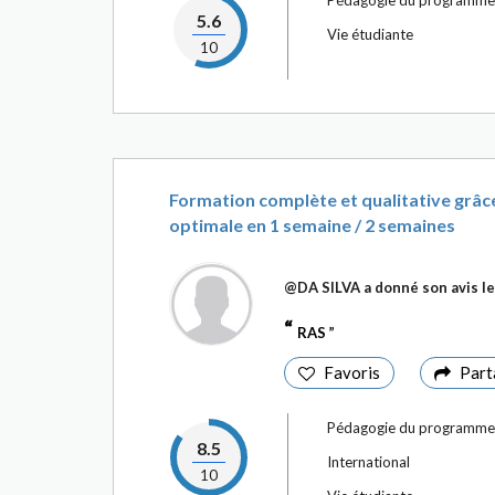
Pédagogie du programme
5.6
Vie étudiante
10
Formation complète et qualitative grâc
optimale en 1 semaine / 2 semaines
@DA SILVA
a donné son avis l
RAS
Favoris
Part
Pédagogie du programme
8.5
International
10