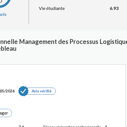
0
Vie étudiante
6.93
vis
ionnelle Management des Processus Logistiqu
ebleau
/05/2026
Avis vérifié
ager