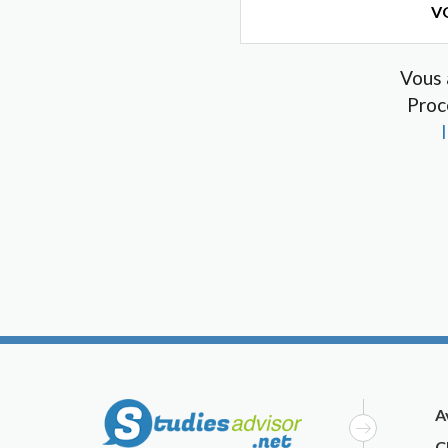
VO
Vous 
Proc
A
C