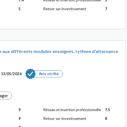
7.4
Réseau et insertion professionnelle
3
5
Retour sur investissement
7
e aux différents modules enseignés, rythme d'alternance
e
13/05/2026
Avis vérifié
ager
9
Réseau et insertion professionnelle
7.5
9
Retour sur investissement
8