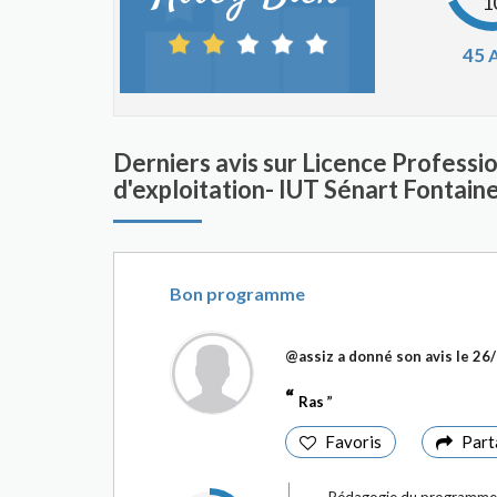
1
45
A
Derniers avis sur Licence Profess
d'exploitation- IUT Sénart Fontain
Bon programme
@assiz
a donné son avis le
26
Ras
Favoris
Part