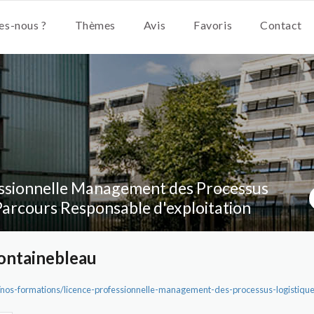
s-nous ?
Thèmes
Avis
Favoris
Contact
essionnelle Management des Processus
 Parcours Responsable d'exploitation
ontainebleau
fr/nos-formations/licence-professionnelle-management-des-processus-logistiqu