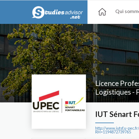
Qui somme
Licence Prof
Logistiques -
IUT Sénart F
http://www.iutsf.u-pec.
RH=1194872739765