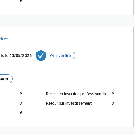
9
chés
is le
13/05/2026
Avis vérifié
ager
9
Réseau et insertion professionnelle
9
9
Retour sur investissement
9
9