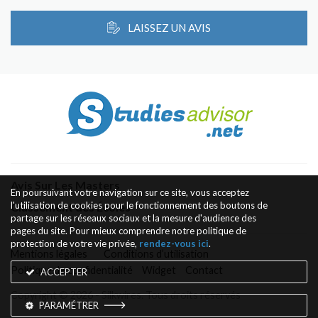
LAISSEZ UN AVIS
Avis Sur Les Masters
En poursuivant votre navigation sur ce site, vous acceptez
l'utilisation de cookies pour le fonctionnement des boutons de
Classement des Écoles
partage sur les réseaux sociaux et la mesure d'audience des
pages du site. Pour mieux comprendre notre politique de
protection de votre vie privée,
rendez-vous ici
.
Mentions légales
Conditions d’utilisation
Politique de confidentialité
Widget
Contact
ACCEPTER
Copyright © 2026 - Silkwires. Tous droits réservés
PARAMÉTRER