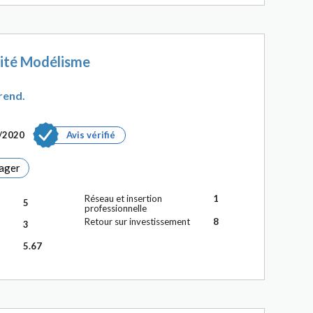
lité Modélisme
rend.
5/2020
Avis vérifié
ager
Réseau et insertion
1
5
professionnelle
Retour sur investissement
8
3
5.67