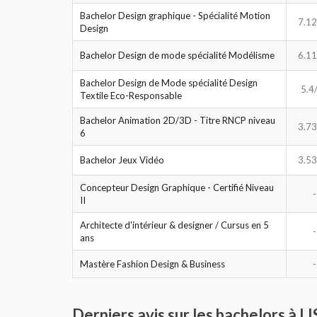
Bachelor Design graphique - Spécialité Motion
7.12
Design
Bachelor Design de mode spécialité Modélisme
6.11
Bachelor Design de Mode spécialité Design
5.4
Textile Eco-Responsable
Bachelor Animation 2D/3D - Titre RNCP niveau
3.73
6
Bachelor Jeux Vidéo
3.53
Concepteur Design Graphique - Certifié Niveau
-
II
Architecte d'intérieur & designer / Cursus en 5
-
ans
Mastère Fashion Design & Business
-
Derniers avis sur les bachelors à LI