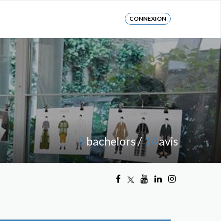
CONNEXION
9
bachelors /
14
avis