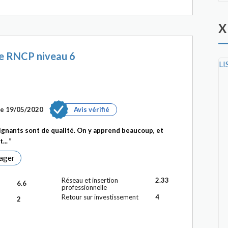
X
re RNCP niveau 6
LI
 le 19/05/2020
Avis vérifié
eignants sont de qualité. On y apprend beaucoup, et
...
ager
Réseau et insertion
2.33
6.6
professionnelle
Retour sur investissement
4
2