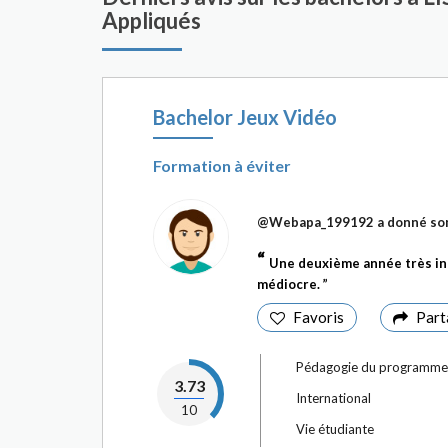
Appliqués
Bachelor Jeux Vidéo
Formation à éviter
@Webapa_199192
a donné so
Une deuxième année très in
médiocre.
Favoris
Part
Pédagogie du programme
3.73
International
10
Vie étudiante