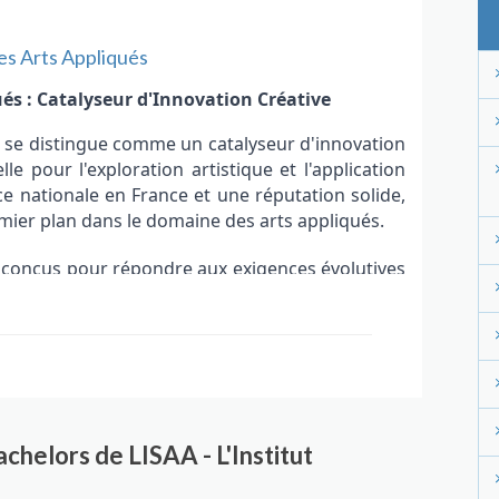
des Arts Appliqués
ués : Catalyseur d'Innovation Créative
s, se distingue comme un catalyseur d'innovation
le pour l'exploration artistique et l'application
 nationale en France et une réputation solide,
ier plan dans le domaine des arts appliqués.
conçus pour répondre aux exigences évolutives
gn, en communication visuelle, en animation, en
utres, offrent aux étudiants la possibilité de se
nsion holistique des arts appliqués.
ur une combinaison d'expertise académique et
ts, qui sont des praticiens chevronnés, guident
 études de cas, et des stages en entreprise. Cela
helors de LISAA - L'Institut
eulement créatifs mais aussi prêts à relever les