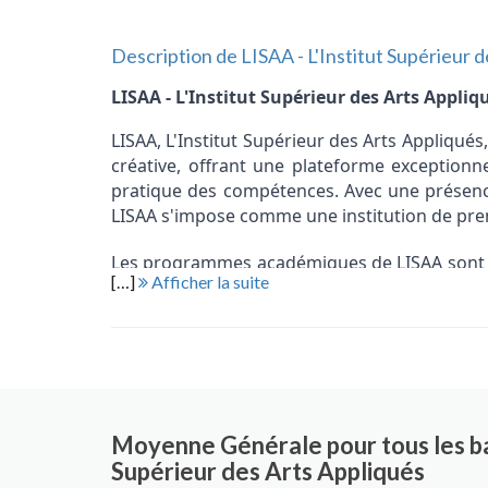
Description de LISAA - L'Institut Supérieur 
LISAA - L'Institut Supérieur des Arts Appliq
LISAA, L'Institut Supérieur des Arts Appliqué
créative, offrant une plateforme exceptionnel
pratique des compétences. Avec une présence
LISAA s'impose comme une institution de prem
Les programmes académiques de LISAA sont 
[…]
Afficher la suite
des industries créatives. Des cursus en desi
mode, en architecture d'intérieur, et bien d'a
spécialiser tout en développant une compréhe
L'approche pédagogique de LISAA repose s
d'expérience professionnelle. Les enseignan
les étudiants à travers des projets réels, des
Moyenne Générale pour tous les bac
garantit que les diplômés de LISAA sont non s
Supérieur des Arts Appliqués
défis du monde professionnel.