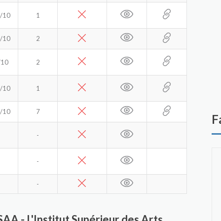
/10
1
/10
2
/10
2
/10
1
/10
7
F
-
-
-
SAA - L'Institut Supérieur des Arts