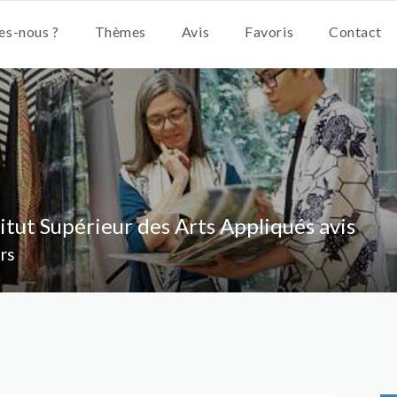
s-nous ?
Thèmes
Avis
Favoris
Contact
titut Supérieur des Arts Appliqués avis
ors