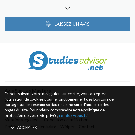
LAISSEZ UN AVIS
Avis Sur Les Masters
En poursuivant votre navigation sur ce site, vous acceptez
l'utilisation de cookies pour le fonctionnement des boutons de
Classement des Écoles
partage sur les réseaux sociaux et la mesure d'audience des
pages du site. Pour mieux comprendre notre politique de
protection de votre vie privée,
rendez-vous ici
.
Mentions légales
Conditions d’utilisation
Politique de confidentialité
Widget
Contact
ACCEPTER