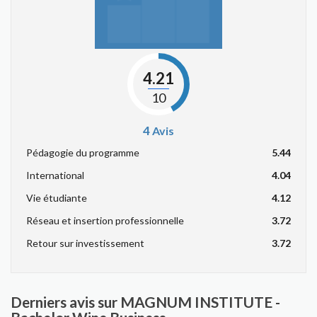
4.21
10
4
Avis
Pédagogie du programme
5.44
International
4.04
Vie étudiante
4.12
Réseau et insertion professionnelle
3.72
Retour sur investissement
3.72
Derniers avis sur MAGNUM INSTITUTE -