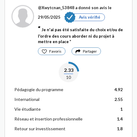
@Xwytcnan_53848
a donné son avis le
29/05/2025
Avis vérifié
Je n'ai pas été satisfaite du choix et/ou de
l'ordre des cours aborder ni du projet à
mettre en place
Favoris
Partager
2.33
10
Pédagogie du programme
4.92
International
2.55
Vie étudiante
1
Réseau et insertion professionnelle
1.4
Retour sur investissement
1.8