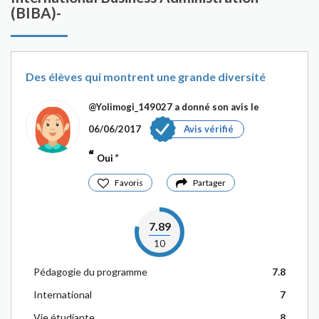
(BIBA)-
Des élèves qui montrent une grande diversité
@Yolimogi_149027
a donné son avis le
06/06/2017
Avis vérifié
Oui
Favoris
Partager
7.89
10
Pédagogie du programme
7.8
International
7
Vie étudiante
8