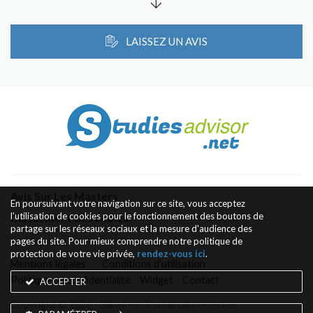
LAISSEZ UN AVIS
Avis Sur Les Masters
En poursuivant votre navigation sur ce site, vous acceptez
l'utilisation de cookies pour le fonctionnement des boutons de
Classement des Écoles
partage sur les réseaux sociaux et la mesure d'audience des
pages du site. Pour mieux comprendre notre politique de
protection de votre vie privée,
rendez-vous ici
.
Mentions légales
Conditions d’utilisation
Politique de confidentialité
Widget
Contact
ACCEPTER
Copyright © 2026 - Silkwires. Tous droits réservés