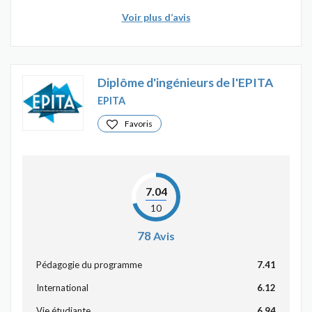
Voir plus d’avis
Diplôme d'ingénieurs de l'EPITA
EPITA
Favoris
7.04
10
78
Avis
Pédagogie du programme
7.41
International
6.12
Vie étudiante
6.94