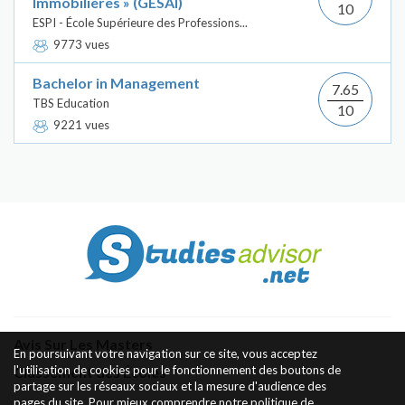
Immobilières » (GESAI)
10
ESPI - École Supérieure des Professions...
9773 vues
Bachelor in Management
7.65
TBS Education
10
9221 vues
Avis Sur Les Masters
En poursuivant votre navigation sur ce site, vous acceptez
l'utilisation de cookies pour le fonctionnement des boutons de
Classement des Écoles
partage sur les réseaux sociaux et la mesure d'audience des
pages du site. Pour mieux comprendre notre politique de