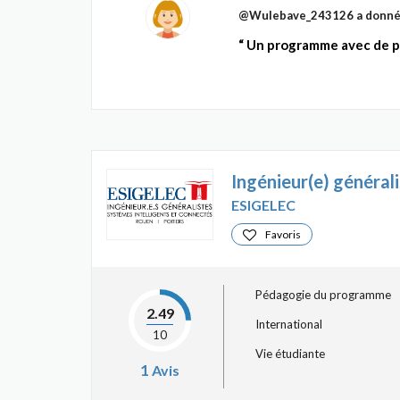
@Wulebave_243126
a donné
Un programme avec de pot
Ingénieur(e) générali
ESIGELEC
Favoris
Pédagogie du programme
2.49
International
10
Vie étudiante
1
Avis