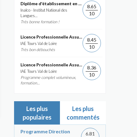
Diplôme d'établissement en Commerce International et...
8.65
Inalco - Institut National des
10
Langues...
Très bonne formation !
Licence Professionnelle Assurance, banque, finance :...
8.45
IAE Tours Val de Loire
10
Très bon débouchés
Licence Professionnelle Assurance, banque, finance :...
8.36
IAE Tours Val de Loire
10
Programme complet volumineux,
formation...
Les plus
Les plus
populaires
commentés
Programme Direction
6.81