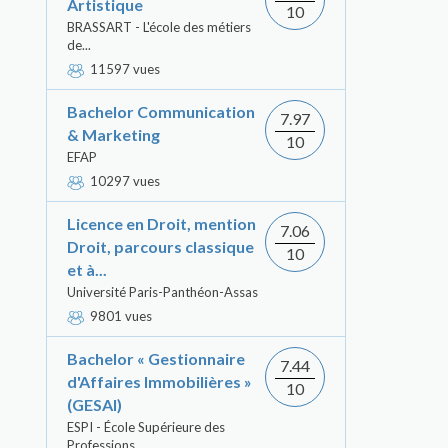
Artistique
10
BRASSART - L'école des métiers
de...
11597 vues
Bachelor Communication
7.97
& Marketing
10
EFAP
10297 vues
Licence en Droit, mention
7.06
Droit, parcours classique
10
et à...
Université Paris-Panthéon-Assas
9801 vues
Bachelor « Gestionnaire
7.44
d'Affaires Immobilières »
10
(GESAI)
ESPI - École Supérieure des
Professions...