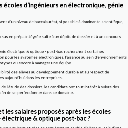
s écoles d’ingénieurs en électronique, génie
ent d’un niveau de baccalauréat, si possible à dominante scientifique,
 cursus en prépa intégrée suite à un dépôt de dossier et à un concours
énie électrique & optique - post-bac recherchent certaines
sion pour les systèmes électroniques, l’aisance au sein d’environnements
ototypes ou encore à manager une équipe.
ibilité des élèves au développement durable et au respect de
res aujourd’hui dans les entreprises.
s de l’étude des dossiers, les candidats ont tout intérêt à suivre des
 afin de se perfectionner dans ce domaine.
et les salaires proposés après les écoles
 électrique & optique post-bac ?
e poursuivre leurs études en acquérant un double diplôme au sein d’une