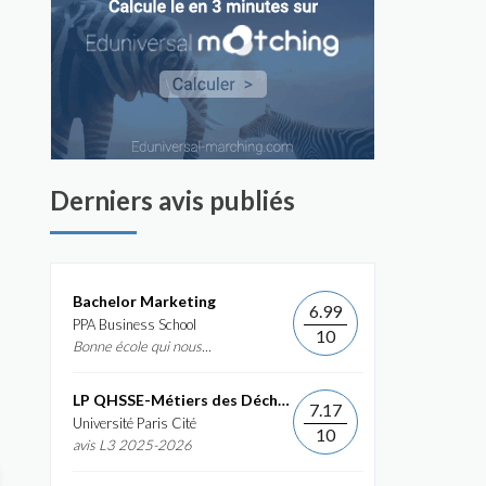
Derniers avis publiés
Bachelor Marketing
6.99
PPA Business School
10
Bonne école qui nous...
LP QHSSE-Métiers des Déchets et de...
7.17
Université Paris Cité
10
avis L3 2025-2026