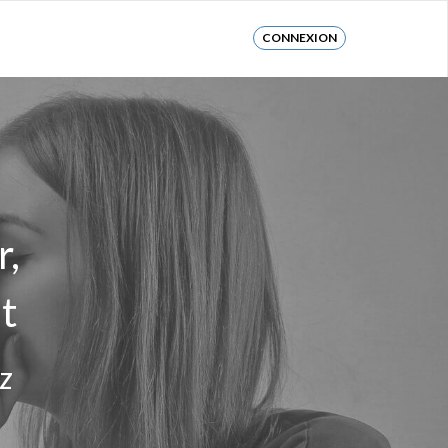
CONNEXION
r,
t
z