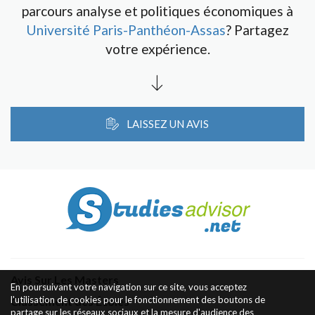
parcours analyse et politiques économiques à
Université Paris-Panthéon-Assas
? Partagez
votre expérience.
LAISSEZ UN AVIS
Avis Sur Les Masters
En poursuivant votre navigation sur ce site, vous acceptez
l'utilisation de cookies pour le fonctionnement des boutons de
Classement des Écoles
partage sur les réseaux sociaux et la mesure d'audience des