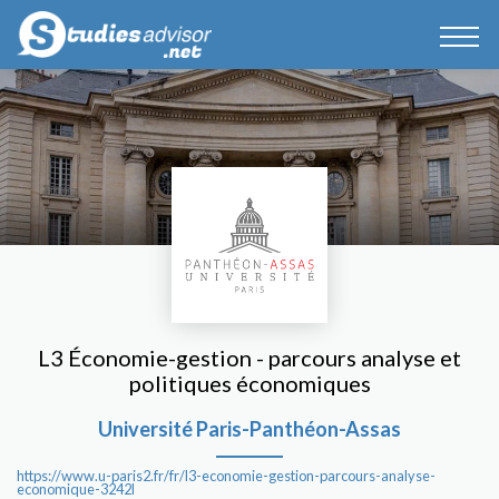
L3 Économie-gestion - parcours analyse et
politiques économiques
Université Paris-Panthéon-Assas
https://www.u-paris2.fr/fr/l3-economie-gestion-parcours-analyse-
economique-3242l