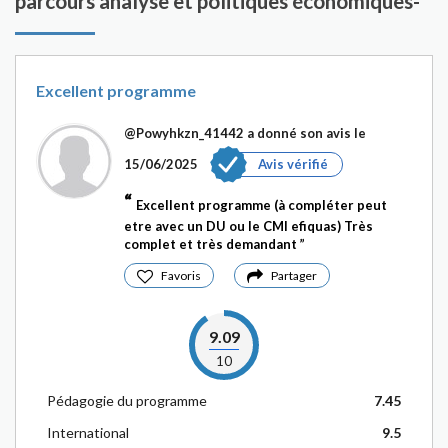
parcours analyse et politiques économiques-
Excellent programme
@Powyhkzn_41442
a donné son avis le
15/06/2025
Avis vérifié
Excellent programme (à compléter peut
etre avec un DU ou le CMI efiquas) Très
complet et très demandant
Favoris
Partager
9.09
10
Pédagogie du programme
7.45
International
9.5