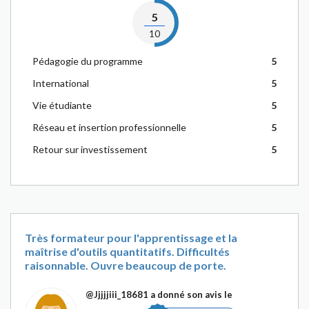
5
10
Pédagogie du programme
5
International
5
Vie étudiante
5
Réseau et insertion professionnelle
5
Retour sur investissement
5
Très formateur pour l'apprentissage et la
maîtrise d'outils quantitatifs. Difficultés
raisonnable. Ouvre beaucoup de porte.
@Jjjjjiii_18681
a donné son avis le