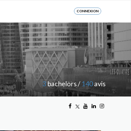
CONNEXION
3
bachelors /
140
avis