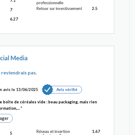
7.1
professionnelle
Retour sur investissement
2.5
7
6.27
cial Media
 reviendrais pas.
n avis le 13/06/2025
Avis vérifié
 boîte de céréales vide : beau packaging, mais rien
rmation,...
ager
Réseau et insertion
1.67
5