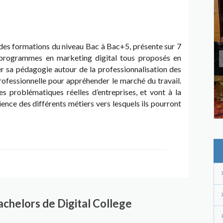
 des formations du niveau Bac à Bac+5, présente sur 7
s programmes en marketing digital tous proposés en
ter sa pédagogie autour de la professionnalisation des
professionnelle pour appréhender le marché du travail.
des problématiques réelles d’entreprises, et vont à la
ence des différents métiers vers lesquels ils pourront
lante, énergique et à l’écoute, ayant pour objectif
rcours. Grâce à un véritable esprit de proximité et
rit propre à l’école, dans une atmosphère familiale et
chelors de Digital College