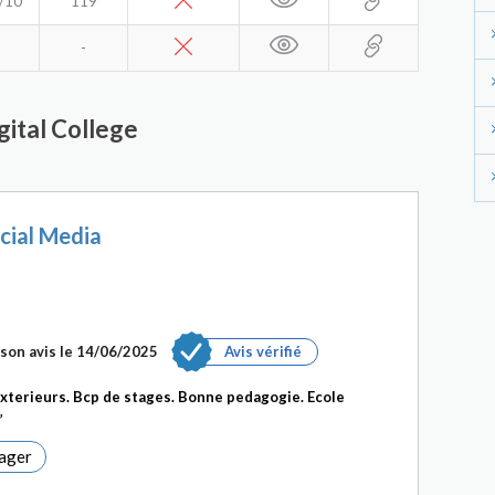
/10
119
-
igital College
cial Media
son avis le 14/06/2025
Avis vérifié
xterieurs. Bcp de stages. Bonne pedagogie. Ecole
ager