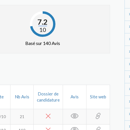
7.2
10
Basé sur 140 Avis
Dossier de
te
Nb Avis
Avis
Site web
candidature
/10
21