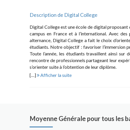
Description de Digital College
Digital College est une école de digital proposant
campus en France et à l’international. Avec de
alternance, Digital College a fait le choix d’orien
étudiants. Notre objectif : favoriser l’immersion 
Toute l’année, les étudiants travaillent ainsi sur 
rencontre de professionnels partageant leur expéri
s’orienter suite à l’obtention de leur diplôme.
[…]
Afficher la suite
Digital College, c’est aussi une équipe bienveil
d’accompagner l’étudiant tout au long de son pa
d’entraide, Digital College aime à cultiver un esp
stimulante au quotidien.
Moyenne Générale pour tous les ba