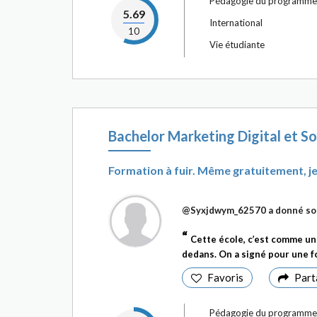
Pédagogie du programme
5.69
International
10
Vie étudiante
Bachelor Marketing Digital et So
Formation à fuir. Même gratuitement, je
@Syxjdwym_62570
a donné so
Cette école, c’est comme une
dedans. On a signé pour une fo
Favoris
Part
Pédagogie du programme