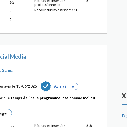
Réseau et insertion
5
6.2
professionnelle
Retour sur investissement
1
5
5
cial Media
 3 ans.
n avis le 13/06/2025
Avis vérifié
X
pris le temps de lire le programme (pas comme moi du
ager
Di
Réseau et insertion
5.6