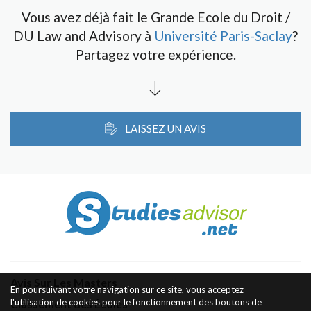
Vous avez déjà fait le Grande Ecole du Droit /
DU Law and Advisory à
Université Paris-Saclay
?
Partagez votre expérience.
LAISSEZ UN AVIS
Avis Sur Les Masters
En poursuivant votre navigation sur ce site, vous acceptez
l'utilisation de cookies pour le fonctionnement des boutons de
Classement des Écoles