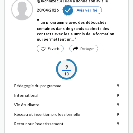
@Jkchmzec_41034
a donné son avis le
28/04/2026
Avis vérifié
un programme avec des débouchés
certaines dans de grands cabinets des
contacts avec les alumnis de la formation
qui permettent un...
Favoris
Partager
9
10
Pédagogie du programme
9
International
9
Vie étudiante
9
Réseau et insertion professionnelle
9
Retour sur investissement
9