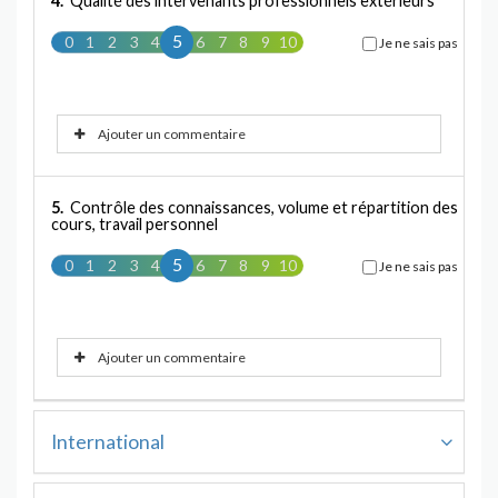
4.
Qualité des intervenants professionnels extérieurs
5
0
1
2
3
4
5
6
7
8
9
10
Je ne sais pas
Ajouter un commentaire
5.
Contrôle des connaissances, volume et répartition des
cours, travail personnel
5
0
1
2
3
4
5
6
7
8
9
10
Je ne sais pas
Ajouter un commentaire
International