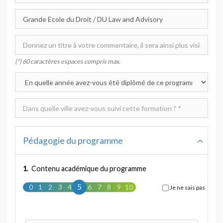
(*) 60 caractères espaces compris max.
Pédagogie du programme
1.
Contenu académique du programme
5
0
1
2
3
4
5
6
7
8
9
10
Je ne sais pas