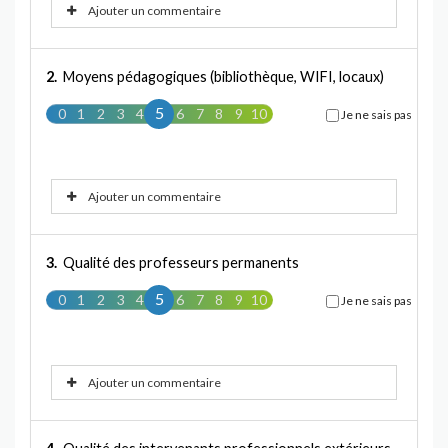
Ajouter un commentaire
2.
Moyens pédagogiques (bibliothèque, WIFI, locaux)
5
0
1
2
3
4
5
6
7
8
9
10
Je ne sais pas
Ajouter un commentaire
3.
Qualité des professeurs permanents
5
0
1
2
3
4
5
6
7
8
9
10
Je ne sais pas
Ajouter un commentaire