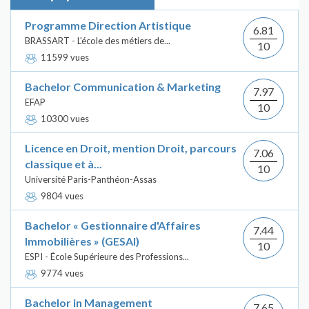
Programme Direction Artistique
6.81
BRASSART - L'école des métiers de...
10
11599 vues
Bachelor Communication & Marketing
7.97
EFAP
10
10300 vues
Licence en Droit, mention Droit, parcours
7.06
classique et à...
10
Université Paris-Panthéon-Assas
9804 vues
Bachelor « Gestionnaire d'Affaires
7.44
Immobilières » (GESAI)
10
ESPI - École Supérieure des Professions...
9774 vues
Bachelor in Management
7.65