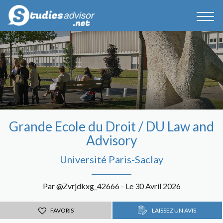
Grande Ecole du Droit / DU Law and
Advisory
Université Paris-Saclay
Par @Zvrjdkxg_42666 - Le 30 Avril 2026
FAVORIS
LAISSEZ UN AVIS