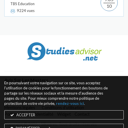
TBS Education
10
9224 vues
Avis Sur Les Masters
En poursuivant votre navigation sur ce site, vous acceptez
l'utilisation de cookies pour le fonctionnement des boutons de
Classement des Écoles
partage sur les réseaux sociaux et la mesure d'audience des
pages du site. Pour mieux comprendre notre politique de
protection de votre vie privée,
rendez-vous ici
.
Mentions légales
Conditions d’utilisation
Politique de confidentialité
Widget
Contact
ACCEPTER
Copyright © 2026 - Silkwires. Tous droits réservés