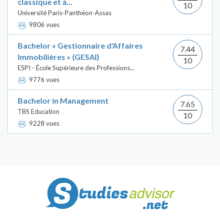
classique et à...
10
Université Paris-Panthéon-Assas
9806 vues
Bachelor « Gestionnaire d'Affaires
7.44
Immobilières » (GESAI)
10
ESPI - École Supérieure des Professions...
9776 vues
Bachelor in Management
7.65
TBS Education
10
9228 vues