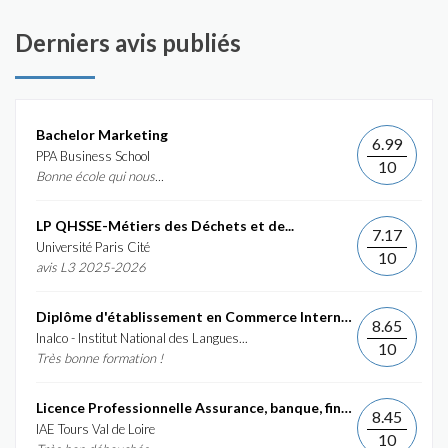
Derniers avis publiés
Bachelor Marketing
6.99
PPA Business School
10
Bonne école qui nous...
LP QHSSE-Métiers des Déchets et de...
7.17
Université Paris Cité
10
avis L3 2025-2026
Diplôme d'établissement en Commerce International et...
8.65
Inalco - Institut National des Langues...
10
Très bonne formation !
Licence Professionnelle Assurance, banque, finance :...
8.45
IAE Tours Val de Loire
10