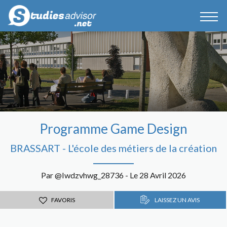
Programme Game Design
BRASSART - L'école des métiers de la création
Par @Iwdzvhwg_28736 - Le 28 Avril 2026
FAVORIS
LAISSEZ UN AVIS