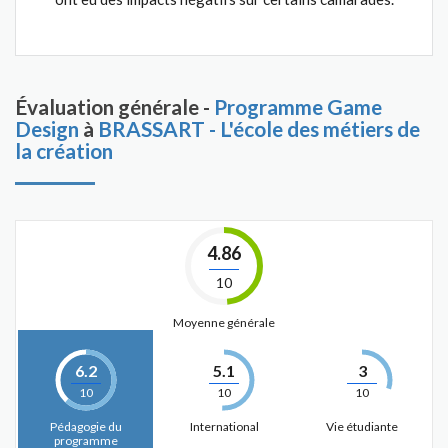
Évaluation générale -
Programme Game
Design
à
BRASSART - L'école des métiers de
la création
4.86
10
Moyenne générale
6.2
5.1
3
10
10
10
Pédagogie du
International
Vie étudiante
programme