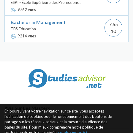
ESPI - École Supérieure des Professions...
9762 vues
Bachelor in Management
7.65
TBS Education
10
9214 vues
Avis Sur Les Masters
En poursuivant votre navigation sur ce site, vous acceptez
l'utilisation de cookies pour le fonctionnement des boutons de
Classement des Écoles
partage sur les réseaux sociaux et la mesure d'audience des
pages du site. Pour mieux comprendre notre politique de
protection de votre vie privée,
rendez-vous ici
.