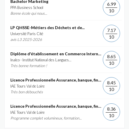
Bachelor Marketing
6.99
PPA Business School
10
Bonne école qui nous...
LP QHSSE-Métiers des Déchets et de...
7.17
Université Paris Cité
10
avis L3 2025-2026
Diplôme d'établissement en Commerce International et...
8.65
Inalco - Institut National des Langues...
10
Très bonne formation !
Licence Professionnelle Assurance, banque, finance :...
8.45
IAE Tours Val de Loire
10
Très bon débouchés
Licence Professionnelle Assurance, banque, finance :...
8.36
IAE Tours Val de Loire
10
Programme complet volumineux, formation...