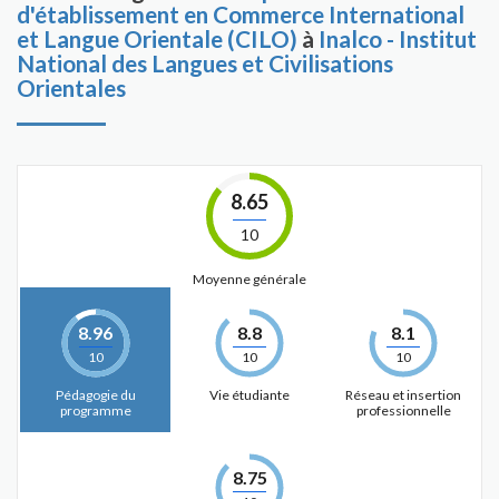
d'établissement en Commerce International
et Langue Orientale (CILO)
à
Inalco - Institut
National des Langues et Civilisations
Orientales
8.65
10
Moyenne générale
8.96
8.8
8.1
10
10
10
Pédagogie du
Vie étudiante
Réseau et insertion
programme
professionnelle
8.75