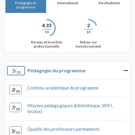
Pédagogie du
International
Vie étudiante
programme
4.33
2
10
10
Réseau et insertion
Retour sur
professionnelle
investissement
Pédagogie du programme
5
/
10
Contenu académique du programme
3
/
10
Moyens pédagogiques (bibliothèque, WIFI,
7
/
10
locaux)
Qualité des professeurs permanents
5
/
10