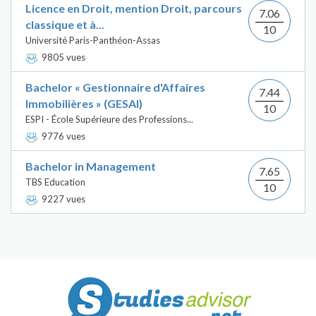
Licence en Droit, mention Droit, parcours
7.06
classique et à...
10
Université Paris-Panthéon-Assas
9805 vues
Bachelor « Gestionnaire d'Affaires
7.44
Immobilières » (GESAI)
10
ESPI - École Supérieure des Professions...
9776 vues
Bachelor in Management
7.65
TBS Education
10
9227 vues