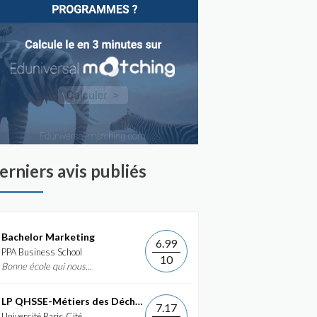
erniers avis publiés
Bachelor Marketing
6.99
PPA Business School
10
Bonne école qui nous...
LP QHSSE-Métiers des Déchets et de...
7.17
Université Paris Cité