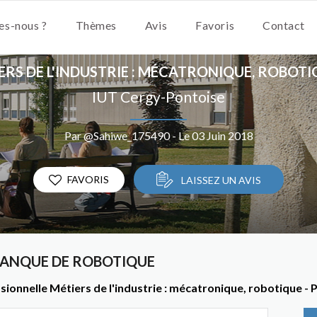
s-nous ?
Thèmes
Avis
Favoris
Contact
ERS DE L'INDUSTRIE : MÉCATRONIQUE, ROBO
IUT Cergy-Pontoise
Par @Sahiwe_175490 - Le 03 Juin 2018
FAVORIS
LAISSEZ UN AVIS
ANQUE DE ROBOTIQUE
sionnelle Métiers de l'industrie : mécatronique, robotique 