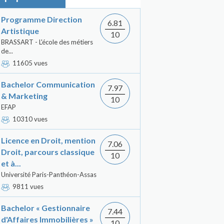
Programme Direction
6.81
Artistique
10
BRASSART - L'école des métiers
de...
11605 vues
Bachelor Communication
7.97
& Marketing
10
EFAP
10310 vues
Licence en Droit, mention
7.06
Droit, parcours classique
10
et à...
Université Paris-Panthéon-Assas
9811 vues
Bachelor « Gestionnaire
7.44
d'Affaires Immobilières »
10