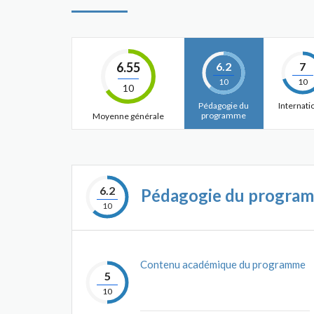
6.55
6.2
7
10
10
10
Pédagogie du
Internati
programme
Moyenne générale
6.2
Pédagogie du progra
10
Contenu académique du programme
5
10