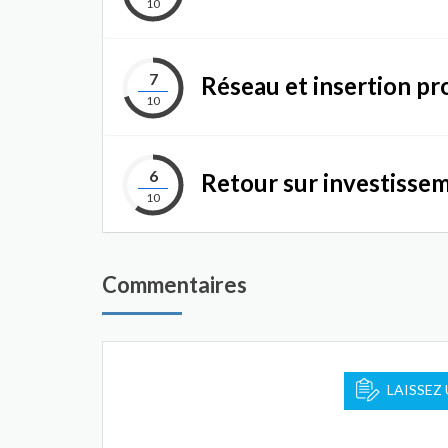
10
7
Réseau et insertion pr
10
6
Retour sur investisse
10
Commentaires
LAISSEZ