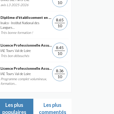
10
avis L3 2025-2026
Diplôme d'établissement en Commerce International et...
8.65
Inalco - Institut National des
10
Langues...
Très bonne formation !
Licence Professionnelle Assurance, banque, finance :...
8.45
IAE Tours Val de Loire
10
Très bon débouchés
Licence Professionnelle Assurance, banque, finance :...
8.36
IAE Tours Val de Loire
10
Programme complet volumineux,
formation...
Les plus
Les plus
populaires
commentés