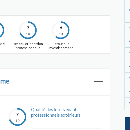
7
6
10
10
onal
Réseau et insertion
Retour sur
professionnelle
investissement
mme
Qualité des intervenants
7
professionnels extérieurs
10