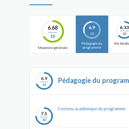
6.68
6.9
6.33
10
10
10
Pédagogie du
Vie étudi
programme
Moyenne générale
6.9
Pédagogie du progra
10
Contenu académique du programme
7.5
10