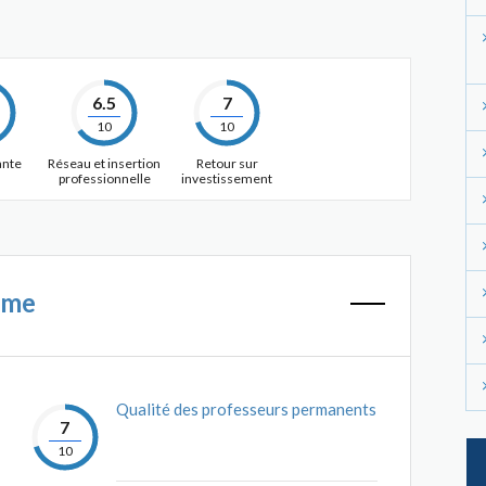
6.5
7
10
10
ante
Réseau et insertion
Retour sur
professionnelle
investissement
mme
Qualité des professeurs permanents
7
10