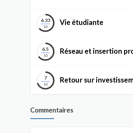
6.33
Vie étudiante
10
6.5
Réseau et insertion pr
10
7
Retour sur investisse
10
Commentaires