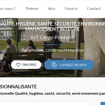
s-nous ?
Thèmes
Avis
Favoris
Contact
ALITÉ, HYGIÈNE, SANTÉ, SÉCURITÉ, ENVIRO
MANAGEMENT INTÉGRÉ
IUT Cergy-Pontoise
Par @Potisita_12425 - Le 29 Mai 2024
FAVORIS
LAISSEZ UN AVIS
SSIONNALISANTE
ssionnelle Qualité, hygiène, santé, sécurité, environnement 