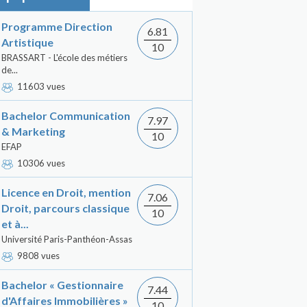
Programme Direction
6.81
Artistique
10
BRASSART - L'école des métiers
de...
11603 vues
Bachelor Communication
7.97
& Marketing
10
EFAP
10306 vues
Licence en Droit, mention
7.06
Droit, parcours classique
10
et à...
Université Paris-Panthéon-Assas
9808 vues
Bachelor « Gestionnaire
7.44
d'Affaires Immobilières »
10