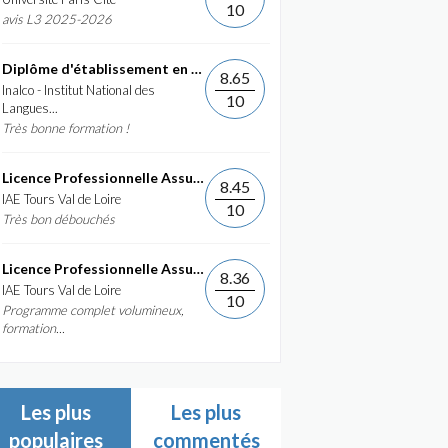
10
avis L3 2025-2026
Diplôme d'établissement en Commerce International et...
8.65
Inalco - Institut National des
10
Langues...
Très bonne formation !
Licence Professionnelle Assurance, banque, finance :...
8.45
IAE Tours Val de Loire
10
Très bon débouchés
Licence Professionnelle Assurance, banque, finance :...
8.36
IAE Tours Val de Loire
10
Programme complet volumineux,
formation...
Les plus
Les plus
populaires
commentés