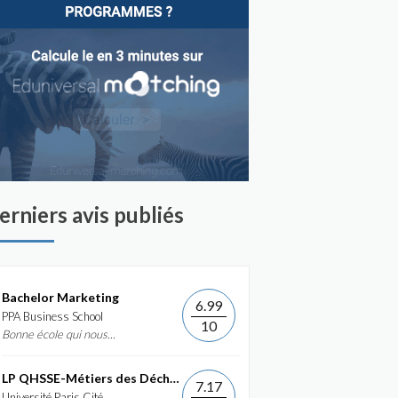
erniers avis publiés
Bachelor Marketing
6.99
PPA Business School
10
Bonne école qui nous...
LP QHSSE-Métiers des Déchets et de...
7.17
Université Paris Cité