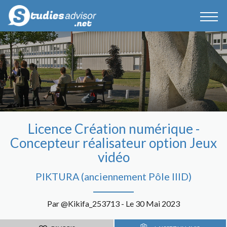
Licence Création numérique -
Concepteur réalisateur option Jeux
vidéo
PIKTURA (anciennement Pôle IIID)
Par @Kikifa_253713 - Le 30 Mai 2023