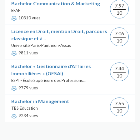
Bachelor Communication & Marketing
7.97
EFAP
10
10310 vues
Licence en Droit, mention Droit, parcours
7.06
classique et à...
10
Université Paris-Panthéon-Assas
9811 vues
Bachelor « Gestionnaire d'Affaires
7.44
Immobilières » (GESAI)
10
ESPI - École Supérieure des Professions...
9779 vues
Bachelor in Management
7.65
TBS Education
10
9234 vues