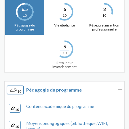
6.5
6
3
10
10
10
Pédagogie du
Vie étudiante
Réseau et insertion
programme
professionnelle
6
10
Retour sur
investissement
Pédagogie du programme
6.5
/
10
Contenu académique du programme
6
/
10
Moyens pédagogiques (bibliothèque, WIFI,
6
/
10
locaux)