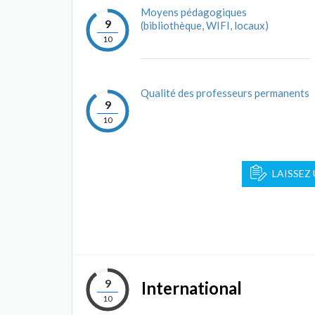
Moyens pédagogiques
9
(bibliothèque, WIFI, locaux)
10
Qualité des professeurs permanents
9
10
LAISSEZ
9
International
10