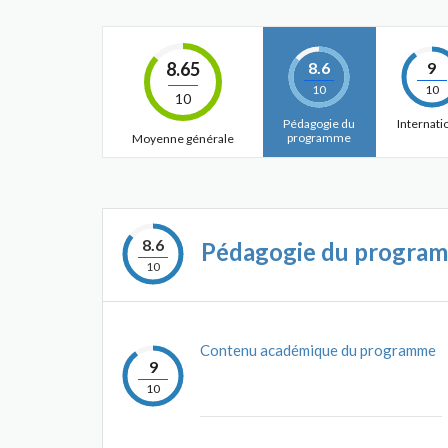
8.65
8.6
9
10
10
10
Pédagogie du
Internati
programme
Moyenne générale
8.6
Pédagogie du progra
10
Contenu académique du programme
9
10