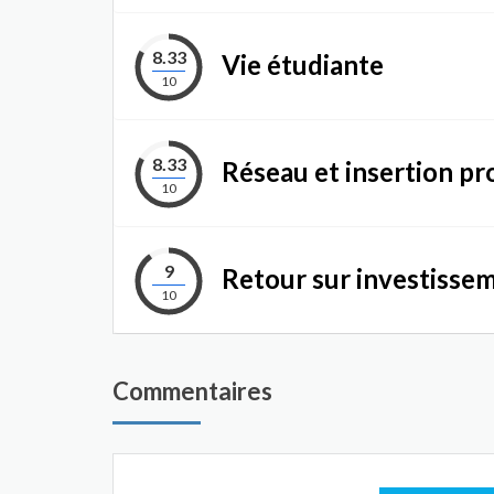
8.33
Vie étudiante
10
8.33
Réseau et insertion pr
10
9
Retour sur investisse
10
Commentaires