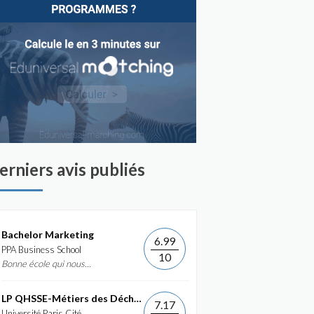
erniers avis publiés
Bachelor Marketing
6.99
PPA Business School
10
Bonne école qui nous...
LP QHSSE-Métiers des Déchets et de...
7.17
Université Paris Cité