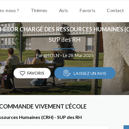
s-nous ?
Thèmes
Avis
Favoris
Contact
HELOR CHARGÉ DES RESSOURCES HUMAINES (
SUP des RH
Par @SDLN - Le 28 Mai 2025
FAVORIS
LAISSEZ UN AVIS
RECOMMANDE VIVEMENT L'ÉCOLE
essources Humaines (CRH) - SUP des RH