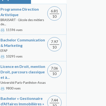
Programme Direction
6.81
Artistique
10
BRASSART - L'école des métiers
de...
11596 vues
Bachelor Communication
7.97
& Marketing
10
EFAP
10295 vues
Licence en Droit, mention
7.06
Droit, parcours classique
10
et à...
Université Paris-Panthéon-Assas
9800 vues
Bachelor « Gestionnaire
7.44
d'Affaires Immobilières »
10