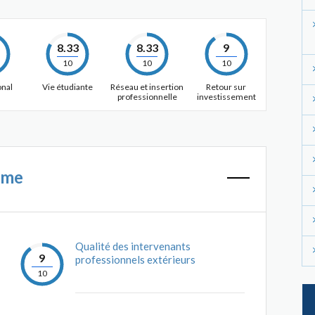
8.33
8.33
9
10
10
10
onal
Vie étudiante
Réseau et insertion
Retour sur
professionnelle
investissement
mme
Qualité des intervenants
9
professionnels extérieurs
10