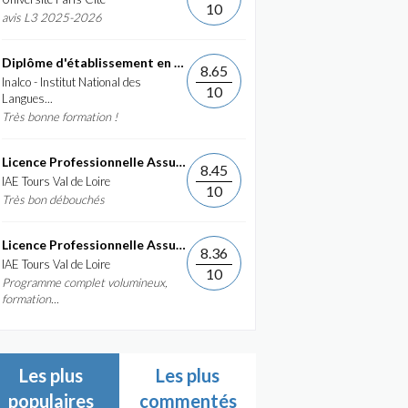
10
avis L3 2025-2026
Diplôme d'établissement en Commerce International et...
8.65
Inalco - Institut National des
10
Langues...
Très bonne formation !
Licence Professionnelle Assurance, banque, finance :...
8.45
IAE Tours Val de Loire
10
Très bon débouchés
Licence Professionnelle Assurance, banque, finance :...
8.36
IAE Tours Val de Loire
10
Programme complet volumineux,
formation...
Les plus
Les plus
populaires
commentés