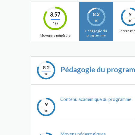
8.57
8.2
9
10
10
10
Pédagogie du
Internati
programme
Moyenne générale
8.2
Pédagogie du progra
10
Contenu académique du programme
9
10
Moyens pédagogiques