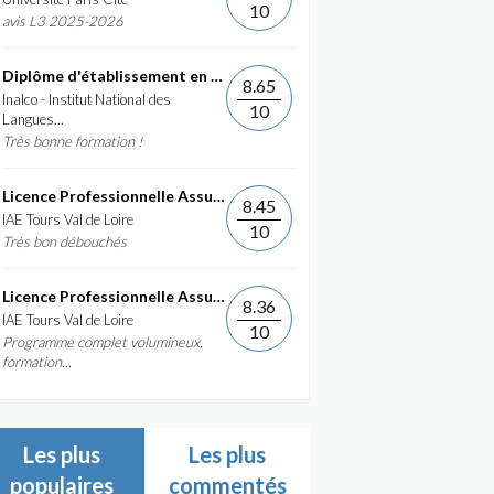
10
avis L3 2025-2026
Diplôme d'établissement en Commerce International et...
8.65
Inalco - Institut National des
10
Langues...
Très bonne formation !
Licence Professionnelle Assurance, banque, finance :...
8.45
IAE Tours Val de Loire
10
Très bon débouchés
Licence Professionnelle Assurance, banque, finance :...
8.36
IAE Tours Val de Loire
10
Programme complet volumineux,
formation...
Les plus
Les plus
populaires
commentés