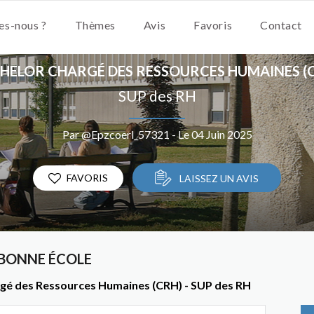
s-nous ?
Thèmes
Avis
Favoris
Contact
HELOR CHARGÉ DES RESSOURCES HUMAINES (
SUP des RH
Par @Epzcoerl_57321 - Le 04 Juin 2025
FAVORIS
LAISSEZ UN AVIS
BONNE ÉCOLE
rgé des Ressources Humaines (CRH) - SUP des RH