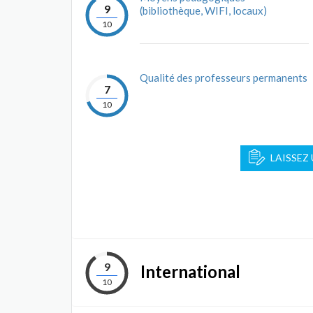
9
(bibliothèque, WIFI, locaux)
10
Qualité des professeurs permanents
7
10
LAISSEZ
9
International
10