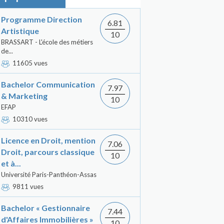
Programme Direction
6.81
Artistique
10
BRASSART - L'école des métiers
de...
11605 vues
Bachelor Communication
7.97
& Marketing
10
EFAP
10310 vues
Licence en Droit, mention
7.06
Droit, parcours classique
10
et à...
Université Paris-Panthéon-Assas
9811 vues
Bachelor « Gestionnaire
7.44
d'Affaires Immobilières »
10