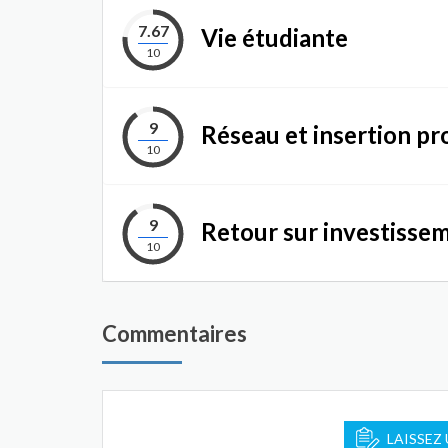
7.67
Vie étudiante
10
9
Réseau et insertion pr
10
9
Retour sur investisse
10
Commentaires
LAISSEZ