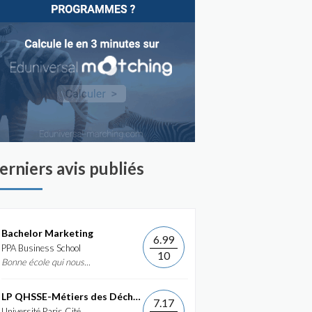
erniers avis publiés
Bachelor Marketing
6.99
PPA Business School
10
Bonne école qui nous...
LP QHSSE-Métiers des Déchets et de...
7.17
Université Paris Cité