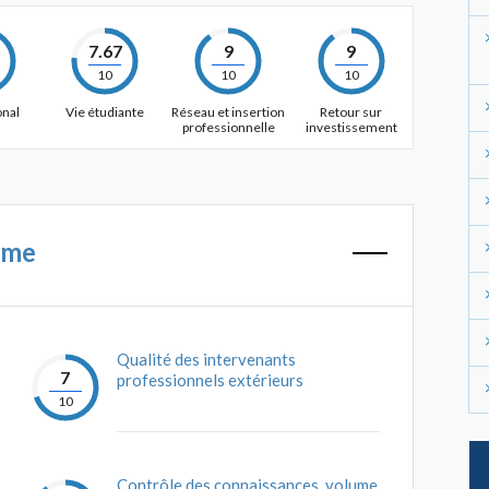
7.67
9
9
10
10
10
onal
Vie étudiante
Réseau et insertion
Retour sur
professionnelle
investissement
mme
Qualité des intervenants
7
professionnels extérieurs
10
Contrôle des connaissances, volume