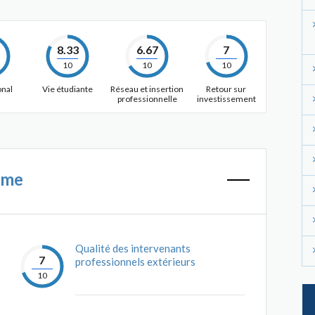
8.33
6.67
7
10
10
10
onal
Vie étudiante
Réseau et insertion
Retour sur
professionnelle
investissement
mme
Qualité des intervenants
7
professionnels extérieurs
10