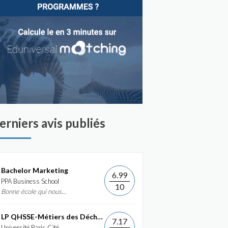
erniers avis publiés
Bachelor Marketing
6.99
PPA Business School
10
Bonne école qui nous...
LP QHSSE-Métiers des Déchets et de...
7.17
Université Paris Cité