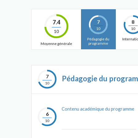
7.4
7
8
10
10
10
Pédagogie du
Internati
programme
Moyenne générale
7
Pédagogie du progra
10
Contenu académique du programme
6
10