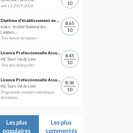
10
avis L3 2025-2026
Diplôme d'établissement en Commerce International et...
8.65
Inalco - Institut National des
10
Langues...
Très bonne formation !
Licence Professionnelle Assurance, banque, finance :...
8.45
IAE Tours Val de Loire
10
Très bon débouchés
Licence Professionnelle Assurance, banque, finance :...
8.36
IAE Tours Val de Loire
10
Programme complet volumineux,
formation...
Les plus
Les plus
populaires
commentés