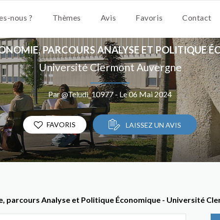
s-nous ?
Thèmes
Avis
Favoris
Contact
CONOMIE, PARCOURS ANALYSE ET POLITIQUE 
Université Clermont Auvergne
Par @Teludi_10977 - Le 06 Mai 2024
FAVORIS
LAISSEZ UN AVIS
ie, parcours Analyse et Politique Économique - Université C