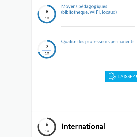
Moyens pédagogiques
8
(bibliothèque, WIFI, locaux)
10
Qualité des professeurs permanents
7
10
LAISSEZ
8
International
10