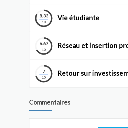
8.33
Vie étudiante
10
6.67
Réseau et insertion pr
10
7
Retour sur investisse
10
Commentaires