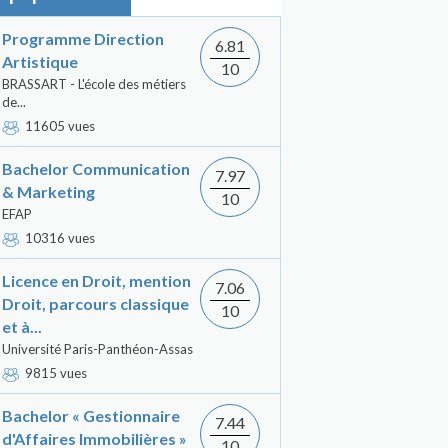
Programme Direction
6.81
Artistique
10
BRASSART - L'école des métiers
de...
11605 vues
Bachelor Communication
7.97
& Marketing
10
EFAP
10316 vues
Licence en Droit, mention
7.06
Droit, parcours classique
10
et à...
Université Paris-Panthéon-Assas
9815 vues
Bachelor « Gestionnaire
7.44
d'Affaires Immobilières »
10