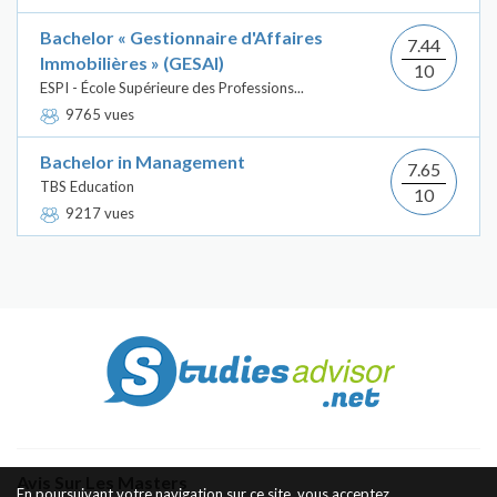
Bachelor « Gestionnaire d'Affaires
7.44
Immobilières » (GESAI)
10
ESPI - École Supérieure des Professions...
9765 vues
Bachelor in Management
7.65
TBS Education
10
9217 vues
Avis Sur Les Masters
En poursuivant votre navigation sur ce site, vous acceptez