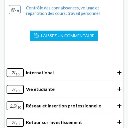
Contrôle des connaissances, volume et
8
/
10
répartition des cours, travail personnel
LAISSEZ UN COMMENTAIRE
International
7
/
10
Vie étudiante
7
/
10
Réseau et insertion professionnelle
2.5
/
10
Retour sur investissement
7
/
10