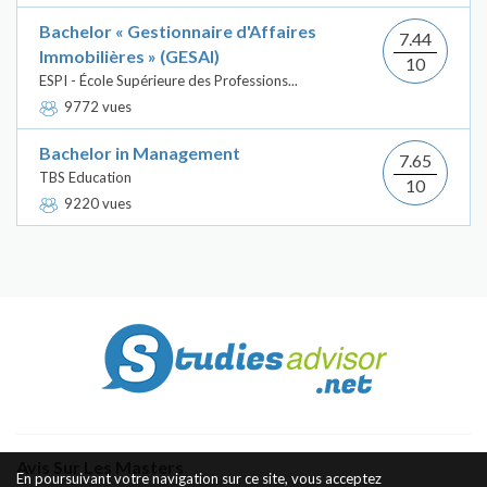
Bachelor « Gestionnaire d'Affaires
7.44
Immobilières » (GESAI)
10
ESPI - École Supérieure des Professions...
9772 vues
Bachelor in Management
7.65
TBS Education
10
9220 vues
Avis Sur Les Masters
En poursuivant votre navigation sur ce site, vous acceptez