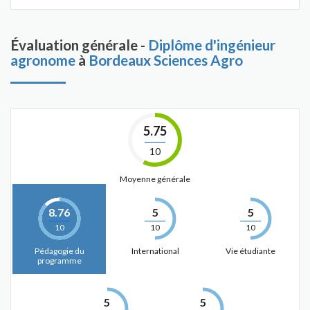
Évaluation générale -
Diplôme d'ingénieur
agronome
à
Bordeaux Sciences Agro
5.75
10
Moyenne générale
8.76
5
5
10
10
10
Pédagogie du
International
Vie étudiante
programme
5
5