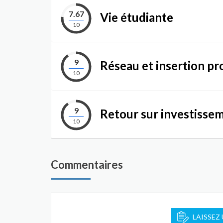
7.67
Vie étudiante
10
9
Réseau et insertion pr
10
9
Retour sur investisse
10
Commentaires
LAISSEZ