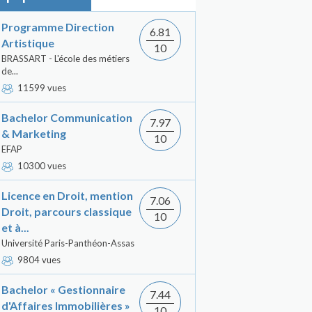
Programme Direction
6.81
Artistique
10
BRASSART - L'école des métiers
de...
11599 vues
Bachelor Communication
7.97
& Marketing
10
EFAP
10300 vues
Licence en Droit, mention
7.06
Droit, parcours classique
10
et à...
Université Paris-Panthéon-Assas
9804 vues
Bachelor « Gestionnaire
7.44
d'Affaires Immobilières »
10