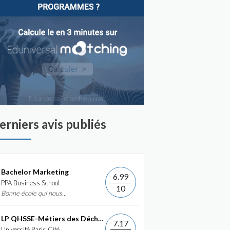
erniers avis publiés
Bachelor Marketing
6.99
PPA Business School
10
Bonne école qui nous...
LP QHSSE-Métiers des Déchets et de...
7.17
Université Paris Cité