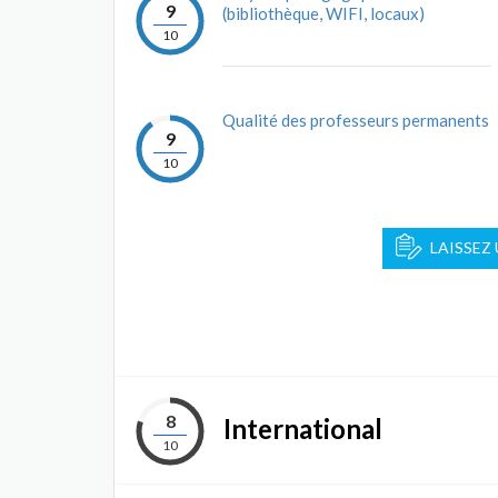
9
(bibliothèque, WIFI, locaux)
10
Qualité des professeurs permanents
9
10
LAISSEZ
8
International
10