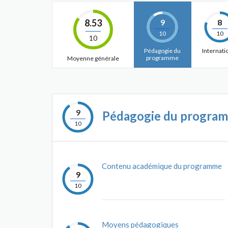
8.53
9
8
10
10
10
Pédagogie du
Internati
programme
Moyenne générale
9
Pédagogie du progra
10
Contenu académique du programme
9
10
Moyens pédagogiques