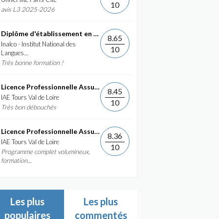
10
avis L3 2025-2026
Diplôme d'établissement en Commerce International et...
8.65
Inalco - Institut National des
10
Langues...
Très bonne formation !
Licence Professionnelle Assurance, banque, finance :...
8.45
IAE Tours Val de Loire
10
Très bon débouchés
Licence Professionnelle Assurance, banque, finance :...
8.36
IAE Tours Val de Loire
10
Programme complet volumineux,
formation...
Les plus
Les plus
populaires
commentés