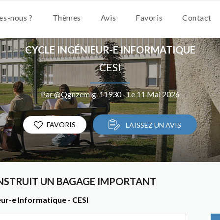
s-nous ?
Thèmes
Avis
Favoris
Contact
CYCLE INGÉNIEUR-E INFORMATIQUE
CESI
Par @Qgnzemlg_11930 - Le 11 Mai 2026
FAVORIS
LAISSEZ UN AVIS
NSTRUIT UN BAGAGE IMPORTANT
ur-e Informatique - CESI