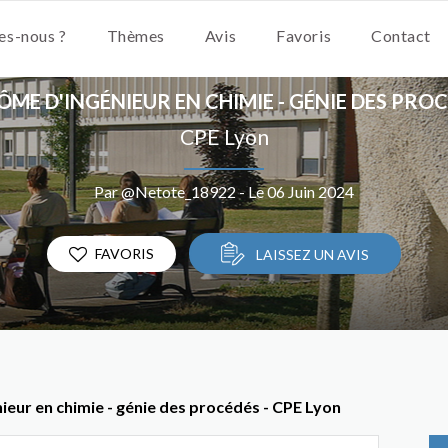
s-nous ?
Thèmes
Avis
Favoris
Contact
ÔME D'INGÉNIEUR EN CHIMIE - GÉNIE DES PRO
CPE Lyon
Par @Netote_18922 - Le 06 Juin 2024
FAVORIS
LAISSEZ UN AVIS
ieur en chimie - génie des procédés - CPE Lyon