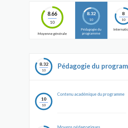
8.66
8.32
8
10
10
10
Pédagogie du
Internati
programme
Moyenne générale
8.32
Pédagogie du progra
10
Contenu académique du programme
10
10
Moyens pédagogiques