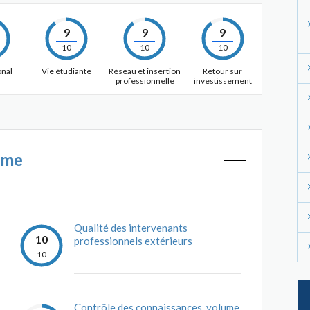
9
9
9
10
10
10
onal
Vie étudiante
Réseau et insertion
Retour sur
professionnelle
investissement
mme
Qualité des intervenants
10
professionnels extérieurs
10
Contrôle des connaissances, volume