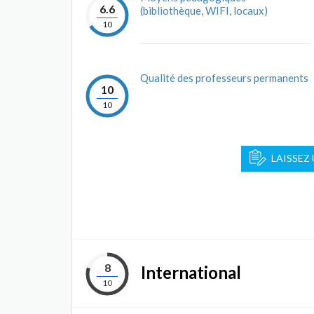
6.6
(bibliothèque, WIFI, locaux)
10
Qualité des professeurs permanents
10
10
LAISSEZ
8
International
10