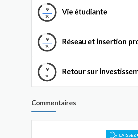
9
Vie étudiante
10
9
Réseau et insertion pr
10
9
Retour sur investisse
10
Commentaires
LAISSEZ