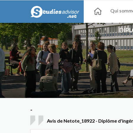
Qui somme
DIPL
-
Avis de Netote_18922 - Diplôme d'ingén