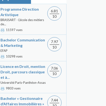
Programme Direction
6.81
Artistique
10
BRASSART - L'école des métiers
de...
11597 vues
Bachelor Communication
7.97
& Marketing
10
EFAP
10298 vues
Licence en Droit, mention
7.06
Droit, parcours classique
10
et à...
Université Paris-Panthéon-Assas
9803 vues
Bachelor « Gestionnaire
7.44
d'Affaires Immobilières »
10