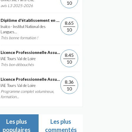
10
avis L3 2025-2026
Diplôme d'établissement en Commerce International et...
8.65
Inalco - Institut National des
10
Langues...
Très bonne formation !
Licence Professionnelle Assurance, banque, finance :...
8.45
IAE Tours Val de Loire
10
Très bon débouchés
Licence Professionnelle Assurance, banque, finance :...
8.36
IAE Tours Val de Loire
10
Programme complet volumineux,
formation...
Les plus
Les plus
populaires
commentés