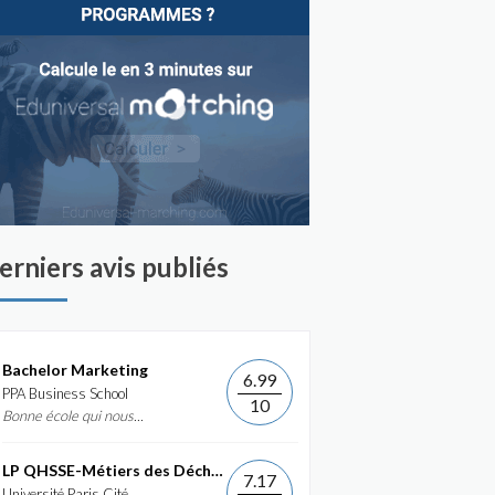
erniers avis publiés
Bachelor Marketing
6.99
PPA Business School
10
Bonne école qui nous...
LP QHSSE-Métiers des Déchets et de...
7.17
Université Paris Cité