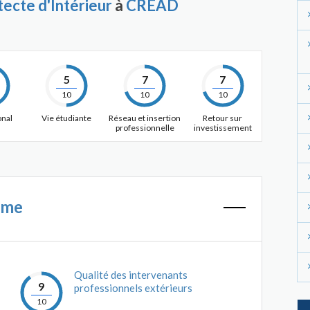
tecte d'Intérieur
à
CREAD
5
7
7
10
10
10
onal
Vie étudiante
Réseau et insertion
Retour sur
professionnelle
investissement
mme
Qualité des intervenants
9
professionnels extérieurs
10