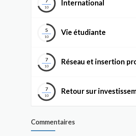
7
International
10
5
Vie étudiante
10
7
Réseau et insertion pr
10
7
Retour sur investisse
10
Commentaires