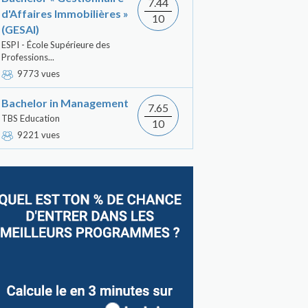
7.44
d'Affaires Immobilières »
10
(GESAI)
ESPI - École Supérieure des
Professions...
9773 vues
Bachelor in Management
7.65
TBS Education
10
9221 vues