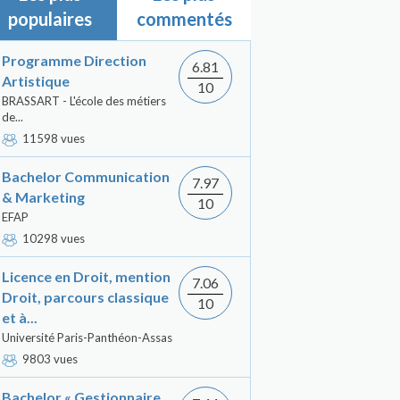
populaires
commentés
Programme Direction
6.81
Artistique
10
BRASSART - L'école des métiers
de...
11598 vues
Bachelor Communication
7.97
& Marketing
10
EFAP
10298 vues
Licence en Droit, mention
7.06
Droit, parcours classique
10
et à...
Université Paris-Panthéon-Assas
9803 vues
Bachelor « Gestionnaire