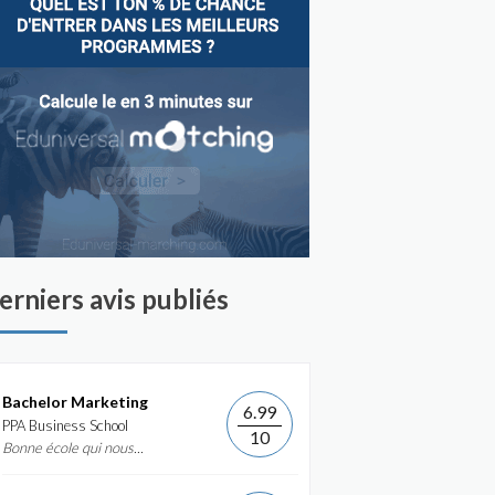
erniers avis publiés
Bachelor Marketing
6.99
PPA Business School
10
Bonne école qui nous...