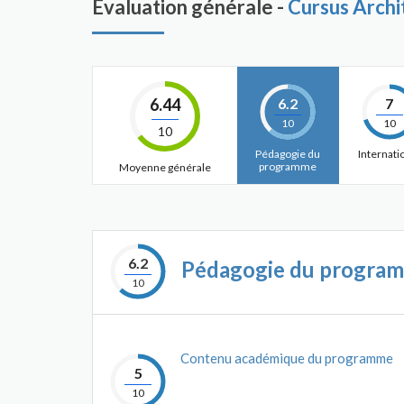
Évaluation générale -
Cursus Archi
6.44
6.2
7
10
10
10
Pédagogie du
Internati
programme
Moyenne générale
6.2
Pédagogie du progra
10
Contenu académique du programme
5
10