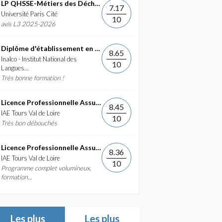
LP QHSSE-Métiers des Déchets et de...
7.17
Université Paris Cité
10
avis L3 2025-2026
Diplôme d'établissement en Commerce International et...
8.65
Inalco - Institut National des
10
Langues...
Très bonne formation !
Licence Professionnelle Assurance, banque, finance :...
8.45
IAE Tours Val de Loire
10
Très bon débouchés
Licence Professionnelle Assurance, banque, finance :...
8.36
IAE Tours Val de Loire
10
Programme complet volumineux,
formation...
Les plus
Les plus