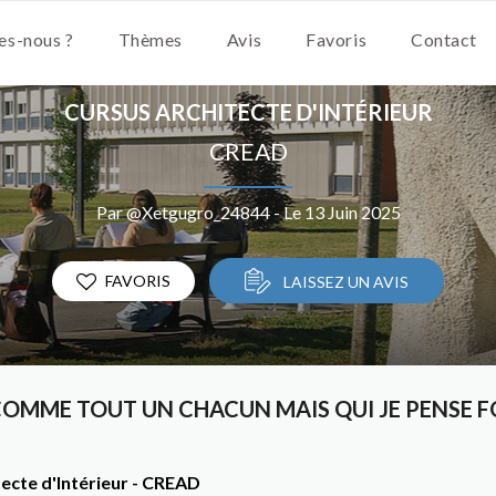
s-nous ?
Thèmes
Avis
Favoris
Contact
CURSUS ARCHITECTE D'INTÉRIEUR
CREAD
Par @Xetgugro_24844 - Le 13 Juin 2025
FAVORIS
LAISSEZ UN AVIS
OMME TOUT UN CHACUN MAIS QUI JE PENSE F
ecte d'Intérieur - CREAD