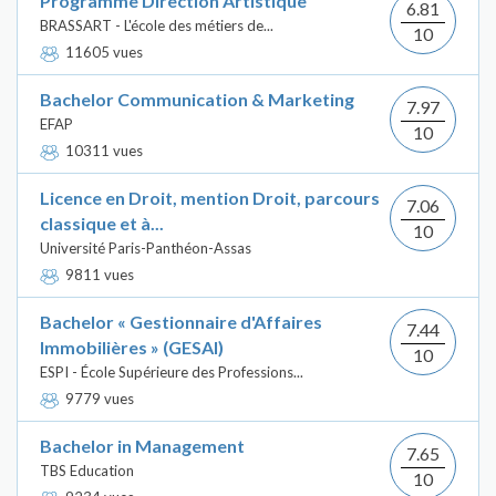
Programme Direction Artistique
6.81
BRASSART - L'école des métiers de...
10
11605 vues
Bachelor Communication & Marketing
7.97
EFAP
10
10311 vues
Licence en Droit, mention Droit, parcours
7.06
classique et à...
10
Université Paris-Panthéon-Assas
9811 vues
Bachelor « Gestionnaire d'Affaires
7.44
Immobilières » (GESAI)
10
ESPI - École Supérieure des Professions...
9779 vues
Bachelor in Management
7.65
TBS Education
10