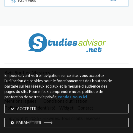
9234 vues
Avis Sur Les Masters
En poursuivant votre navigation sur ce site, vous acceptez
l'utilisation de cookies pour le fonctionnement des boutons de
Classement des Écoles
partage sur les réseaux sociaux et la mesure d'audience des
pages du site. Pour mieux comprendre notre politique de
protection de votre vie privée,
rendez-vous ici
.
Mentions légales
Conditions d’utilisation
Politique de confidentialité
Widget
Contact
ACCEPTER
Copyright © 2026 - Silkwires. Tous droits réservés
PARAMÉTRER