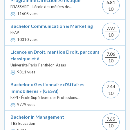
Programme Direction Artistique
6.81
BRASSART - L'école des métiers de...
10
11605 vues
Bachelor Communication & Marketing
7.97
EFAP
10
10310 vues
Licence en Droit, mention Droit, parcours
7.06
classique et à...
10
Université Paris-Panthéon-Assas
9811 vues
Bachelor « Gestionnaire d'Affaires
7.44
Immobilières » (GESAI)
10
ESPI - École Supérieure des Professions...
9779 vues
Bachelor in Management
7.65
TBS Education
10