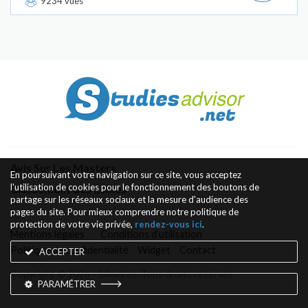
9234 vues
Avis Sur Les Masters
En poursuivant votre navigation sur ce site, vous acceptez
l'utilisation de cookies pour le fonctionnement des boutons de
Classement des Écoles
partage sur les réseaux sociaux et la mesure d'audience des
pages du site. Pour mieux comprendre notre politique de
protection de votre vie privée,
rendez-vous ici
.
Mentions légales
Conditions d’utilisation
Politique de confidentialité
Widget
Contact
ACCEPTER
Copyright © 2026 - Silkwires. Tous droits réservés
PARAMÉTRER