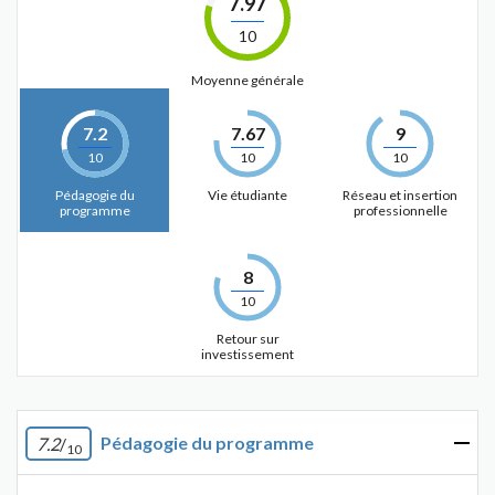
7.97
10
Moyenne générale
7.2
7.67
9
10
10
10
Pédagogie du
Vie étudiante
Réseau et insertion
programme
professionnelle
8
10
Retour sur
investissement
Pédagogie du programme
7.2
/
10