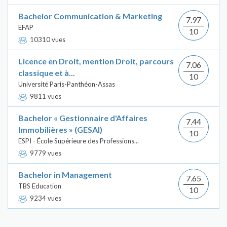
Bachelor Communication & Marketing
7.97
EFAP
10
10310 vues
Licence en Droit, mention Droit, parcours
7.06
classique et à...
10
Université Paris-Panthéon-Assas
9811 vues
Bachelor « Gestionnaire d'Affaires
7.44
Immobilières » (GESAI)
10
ESPI - École Supérieure des Professions...
9779 vues
Bachelor in Management
7.65
TBS Education
10
9234 vues