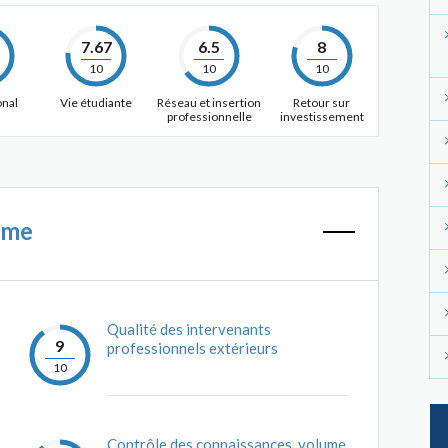
7.67
6.5
8
10
10
10
onal
Vie étudiante
Réseau et insertion
Retour sur
professionnelle
investissement
mme
Qualité des intervenants
9
professionnels extérieurs
10
Contrôle des connaissances, volume