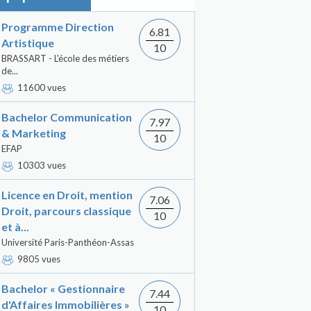
Programme Direction
6.81
Artistique
10
BRASSART - L'école des métiers
de...
11600 vues
Bachelor Communication
7.97
& Marketing
10
EFAP
10303 vues
Licence en Droit, mention
7.06
Droit, parcours classique
10
et à...
Université Paris-Panthéon-Assas
9805 vues
Bachelor « Gestionnaire
7.44
d'Affaires Immobilières »
10