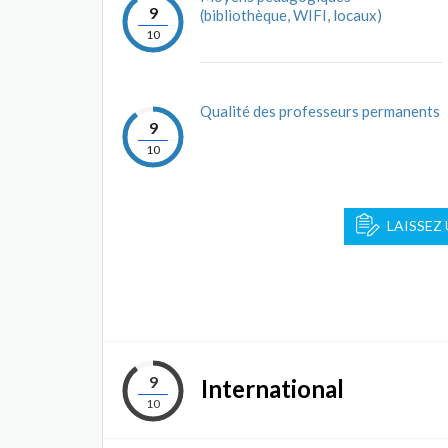
9
(bibliothèque, WIFI, locaux)
10
Qualité des professeurs permanents
9
10
LAISSEZ
9
International
10