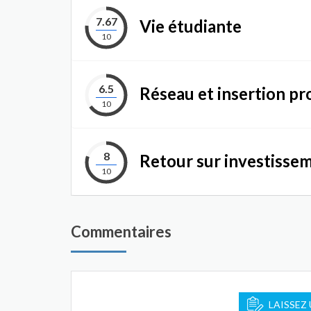
7.67
Vie étudiante
10
6.5
Réseau et insertion pr
10
8
Retour sur investisse
10
Commentaires
LAISSEZ