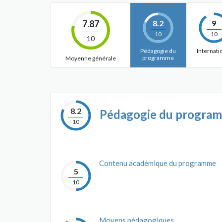
7.87
8.2
9
10
10
10
Pédagogie du
Internati
programme
Moyenne générale
8.2
Pédagogie du progra
10
Contenu académique du programme
5
10
Moyens pédagogiques