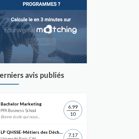
erniers avis publiés
Bachelor Marketing
6.99
PPA Business School
10
Bonne école qui nous...
LP QHSSE-Métiers des Déchets et de...
7.17
Université Paris Cité