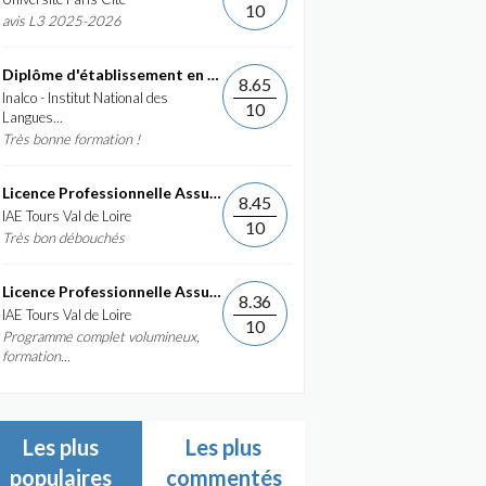
10
avis L3 2025-2026
Diplôme d'établissement en Commerce International et...
8.65
Inalco - Institut National des
10
Langues...
Très bonne formation !
Licence Professionnelle Assurance, banque, finance :...
8.45
IAE Tours Val de Loire
10
Très bon débouchés
Licence Professionnelle Assurance, banque, finance :...
8.36
IAE Tours Val de Loire
10
Programme complet volumineux,
formation...
Les plus
Les plus
populaires
commentés