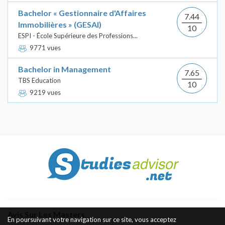
Bachelor « Gestionnaire d'Affaires
7.44
Immobilières » (GESAI)
10
ESPI - École Supérieure des Professions...
9771 vues
Bachelor in Management
7.65
TBS Education
10
9219 vues
Avis Sur Les Masters
En poursuivant votre navigation sur ce site, vous acceptez