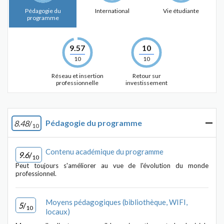
Pédagogie du
International
Vie étudiante
programme
9.57
10
10
10
Réseau et insertion
Retour sur
professionnelle
investissement
Pédagogie du programme
8.48
/
10
Contenu académique du programme
9.6
/
10
Peut toujours s'améliorer au vue de l'évolution du monde
professionnel.
Moyens pédagogiques (bibliothèque, WIFI,
5
/
10
locaux)