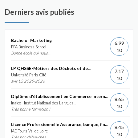
Derniers avis publiés
Bachelor Marketing
6.99
PPA Business School
10
Bonne école qui nous...
LP QHSSE-Métiers des Déchets et de...
7.17
Université Paris Cité
10
avis L3 2025-2026
Diplôme d'établissement en Commerce International et...
8.65
Inalco - Institut National des Langues...
10
Très bonne formation !
Licence Professionnelle Assurance, banque, finance :...
8.45
IAE Tours Val de Loire
10
Très bon débouchés