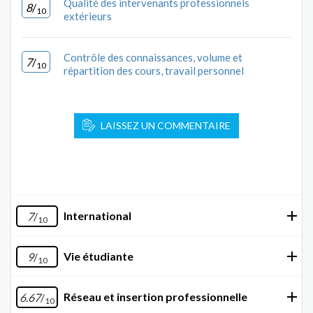
Qualité des intervenants professionnels
8
/
10
extérieurs
Contrôle des connaissances, volume et
7
/
10
répartition des cours, travail personnel
LAISSEZ UN COMMENTAIRE
International
7
/
10
Vie étudiante
9
/
10
Réseau et insertion professionnelle
6.67
/
10