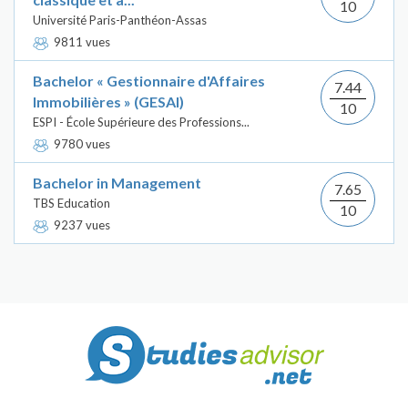
10
Université Paris-Panthéon-Assas
9811 vues
Bachelor « Gestionnaire d'Affaires
7.44
Immobilières » (GESAI)
10
ESPI - École Supérieure des Professions...
9780 vues
Bachelor in Management
7.65
TBS Education
10
9237 vues