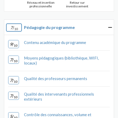
Réseau et insertion
Retour sur
professionnelle
investissement
Pédagogie du programme
7
/
10
Contenu académique du programme
9
/
10
Moyens pédagogiques (bibliothèque, WIFI,
7
/
10
locaux)
Qualité des professeurs permanents
7
/
10
Qualité des intervenants professionnels
7
/
10
extérieurs
Contrôle des connaissances, volume et
5
/
10