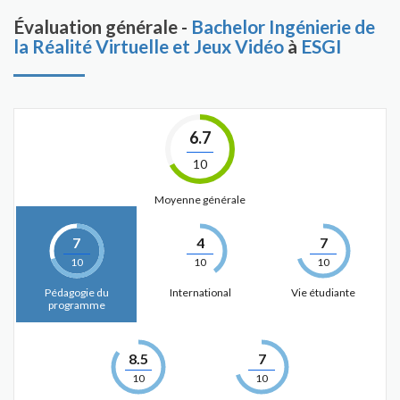
Évaluation générale -
Bachelor Ingénierie de
la Réalité Virtuelle et Jeux Vidéo
à
ESGI
6.7
10
Moyenne générale
7
4
7
10
10
10
Pédagogie du
International
Vie étudiante
programme
8.5
7
10
10