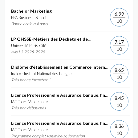
Bachelor Marketing
6.99
PPA Business School
10
Bonne école qui nous...
LP QHSSE-Métiers des Déchets et de...
7.17
Université Paris Cité
10
avis L3 2025-2026
Diplôme d'établissement en Commerce International et...
8.65
Inalco - Institut National des Langues...
10
Très bonne formation !
Licence Professionnelle Assurance, banque, finance :...
8.45
IAE Tours Val de Loire
10
Très bon débouchés
Licence Professionnelle Assurance, banque, finance :...
8.36
IAE Tours Val de Loire
10
Programme complet volumineux, formation...