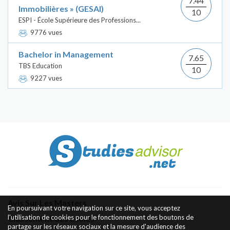
7.44
Immobilières » (GESAI)
10
ESPI - École Supérieure des Professions...
9776 vues
Bachelor in Management
7.65
TBS Education
10
9227 vues
Avis Sur Les Masters
En poursuivant votre navigation sur ce site, vous acceptez
l'utilisation de cookies pour le fonctionnement des boutons de
Classement des Écoles
partage sur les réseaux sociaux et la mesure d'audience des