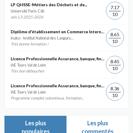
LP QHSSE-Métiers des Déchets et de...
7.17
Université Paris Cité
10
avis L3 2025-2026
Diplôme d'établissement en Commerce International et...
8.65
Inalco - Institut National des Langues...
10
Très bonne formation !
Licence Professionnelle Assurance, banque, finance :...
8.45
IAE Tours Val de Loire
10
Très bon débouchés
Licence Professionnelle Assurance, banque, finance :...
8.36
IAE Tours Val de Loire
10
Programme complet volumineux, formation...
Les plus
Les plus
populaires
commentés