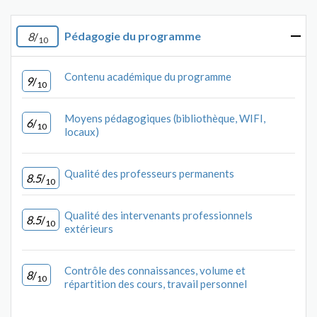
Pédagogie du programme
8
/
10
Contenu académique du programme
9
/
10
Moyens pédagogiques (bibliothèque, WIFI,
6
/
10
locaux)
Qualité des professeurs permanents
8.5
/
10
Qualité des intervenants professionnels
8.5
/
10
extérieurs
Contrôle des connaissances, volume et
8
/
10
répartition des cours, travail personnel