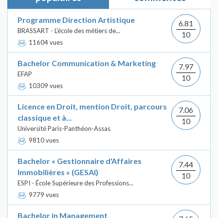
Programme Direction Artistique
6.81
BRASSART - L'école des métiers de...
10
11604 vues
Bachelor Communication & Marketing
7.97
EFAP
10
10309 vues
Licence en Droit, mention Droit, parcours
7.06
classique et à...
10
Université Paris-Panthéon-Assas
9810 vues
Bachelor « Gestionnaire d'Affaires
7.44
Immobilières » (GESAI)
10
ESPI - École Supérieure des Professions...
9779 vues
Bachelor in Management