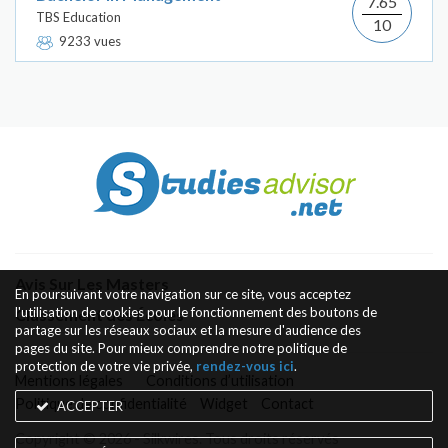
7.65
TBS Education
10
9233 vues
Avis Sur Les Masters
En poursuivant votre navigation sur ce site, vous acceptez
l'utilisation de cookies pour le fonctionnement des boutons de
Classement des Écoles
partage sur les réseaux sociaux et la mesure d'audience des
pages du site. Pour mieux comprendre notre politique de
protection de votre vie privée,
rendez-vous ici
.
Mentions légales
Conditions d’utilisation
Politique de confidentialité
Widget
Contact
ACCEPTER
Copyright © 2026 - Silkwires. Tous droits réservés