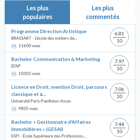
Les plus
Les plus
populaires
commentés
Programme Direction Artistique
6.81
BRASSART - L'école des métiers de...
10
11600 vues
Bachelor Communication & Marketing
7.97
EFAP
10
10303 vues
Licence en Droit, mention Droit, parcours
7.06
classique et à...
10
Université Paris-Panthéon-Assas
9805 vues
Bachelor « Gestionnaire d'Affaires
7.44
Immobilières » (GESAI)
10
ESPI - École Supérieure des Professions...