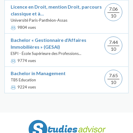
Licence en Droit, mention Droit, parcours
7.06
classique et à...
10
Université Paris-Panthéon-Assas
9804 vues
Bachelor « Gestionnaire d'Affaires
7.44
Immobilières » (GESAI)
10
ESPI - École Supérieure des Professions...
9774 vues
Bachelor in Management
7.65
TBS Education
10
9224 vues