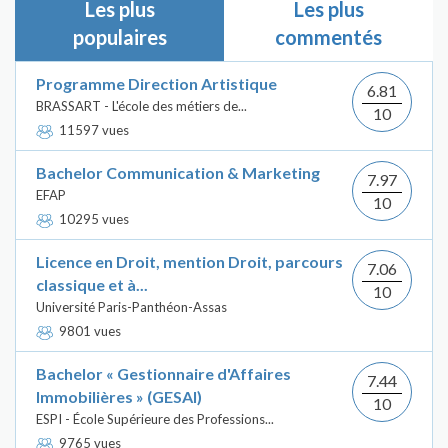
Les plus
Les plus
populaires
commentés
Programme Direction Artistique
6.81
BRASSART - L'école des métiers de...
10
11597 vues
Bachelor Communication & Marketing
7.97
EFAP
10
10295 vues
Licence en Droit, mention Droit, parcours
7.06
classique et à...
10
Université Paris-Panthéon-Assas
9801 vues
Bachelor « Gestionnaire d'Affaires
7.44
Immobilières » (GESAI)
10
ESPI - École Supérieure des Professions...
9765 vues