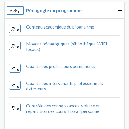
Pédagogie du programme
6.6
/
10
Contenu académique du programme
7
/
10
Moyens pédagogiques (bibliothèque, WIFI,
7
/
10
locaux)
Qualité des professeurs permanents
7
/
10
Qualité des intervenants professionnels
7
/
10
extérieurs
Contrôle des connaissances, volume et
5
/
10
répartition des cours, travail personnel