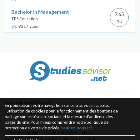
Bachelor in Management
7.65
TBS Education
10
9217 vues
Avis Sur Les Masters
En poursuivant votre navigation sur ce site, vous acceptez
l'utilisation de cookies pour le fonctionnement des boutons de
Classement des Écoles
partage sur les réseaux sociaux et la mesure d'audience des
pages du site. Pour mieux comprendre notre politique de
protection de votre vie privée,
rendez-vous ici
.
Mentions légales
Conditions d’utilisation
Politique de confidentialité
Widget
Contact