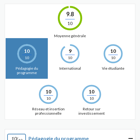
9.8
10
Moyenne générale
10
9
10
10
10
10
Pédagogie du
International
Vie étudiante
programme
10
10
10
10
Réseau et insertion
Retour sur
professionnelle
investissement
Pédagogie du programme
10
/