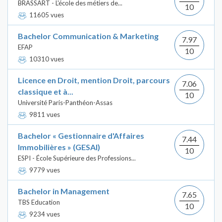
BRASSART - L'école des métiers de...
10
11605 vues
Bachelor Communication & Marketing
7.97
EFAP
10
10310 vues
Licence en Droit, mention Droit, parcours
7.06
classique et à...
10
Université Paris-Panthéon-Assas
9811 vues
Bachelor « Gestionnaire d'Affaires
7.44
Immobilières » (GESAI)
10
ESPI - École Supérieure des Professions...
9779 vues
Bachelor in Management
7.65
TBS Education
10
9234 vues