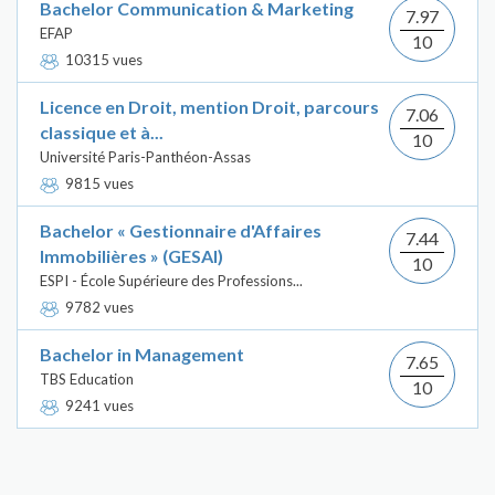
Bachelor Communication & Marketing
7.97
EFAP
10
10315 vues
Licence en Droit, mention Droit, parcours
7.06
classique et à...
10
Université Paris-Panthéon-Assas
9815 vues
Bachelor « Gestionnaire d'Affaires
7.44
Immobilières » (GESAI)
10
ESPI - École Supérieure des Professions...
9782 vues
Bachelor in Management
7.65
TBS Education
10
9241 vues